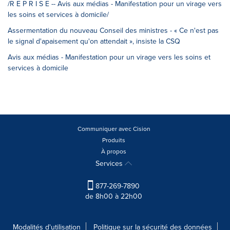
/R E P R I S E -- Avis aux médias - Manifestation pour un virage vers
les soins et services à domicile/
Assermentation du nouveau Conseil des ministres - « Ce n'est pas
le signal d'apaisement qu'on attendait », insiste la CSQ
Avis aux médias - Manifestation pour un virage vers les soins et
services à domicile
Communiquer avec Cision
Produits
À propos
Services
877-269-7890
de 8h00 à 22h00
Modalités d'utilisation
Politique sur la sécurité des données