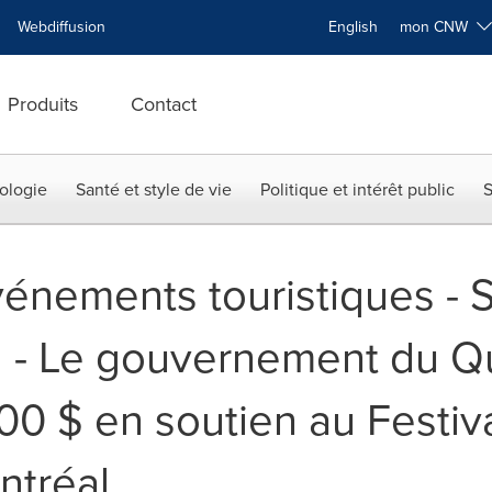
Webdiffusion
English
mon CNW
Produits
Contact
ologie
Santé et style de vie
Politique et intérêt public
S
vénements touristiques - 
- Le gouvernement du Qu
00 $ en soutien au Festi
ntréal