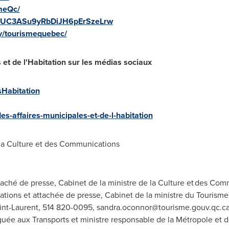
meQc/
el/UC3ASu9yRbDiJH6pErSzeLrw
y/tourismequebec/
 et de l'Habitation sur les médias sociaux
Habitation
s-affaires-municipales-et-de-l-habitation
la Culture et des Communications
taché de presse, Cabinet de la ministre de la Culture et des Co
tions et attachée de presse, Cabinet de la ministre du Tourisme
int-Laurent, 514 820-0095,
sandra.oconnor@tourisme.gouv.qc.c
guée aux Transports et ministre responsable de la Métropole et d