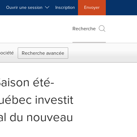
Ouvrir une session
Inscription
Envoyer
Recherche
ociété
Recherche avancée
Saison été-
ébec investit
val du nouveau