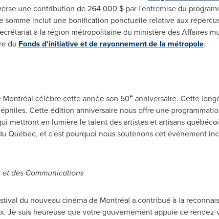
 verse une contribution de 264 000 $ par l'entremise du progra
te somme inclut une bonification ponctuelle relative aux réper
e Secrétariat à la région métropolitaine du ministère des Affaires m
re du
Fonds d'initiative et de rayonnement de la métropole
.
e
e Montréal célèbre cette année son 50
anniversaire. Cette longé
éphiles. Cette édition anniversaire nous offre une programmatio
ui mettront en lumière le talent des artistes et artisans québécoi
u Québec, et c'est pourquoi nous soutenons cet événement inco
re et des Communications
Festival du nouveau cinéma de Montréal a contribué à la recon
ix. Je suis heureuse que votre gouvernement appuie ce rendez-