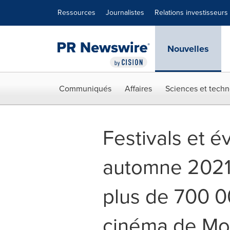
Déclaration d'accessibilité
Sauter la navigation
Ressources
Journalistes
Relations investisseurs
Nouvelles
Communiqués
Affaires
Sciences et techn
Festivals et é
automne 2021 
plus de 700 0
cinéma de Mo