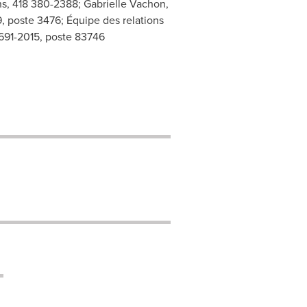
s, 418 380-2388; Gabrielle Vachon,
 poste 3476; Équipe des relations
 691-2015, poste 83746