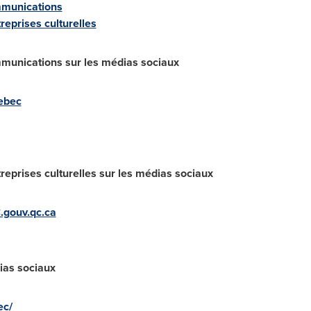
mmunications
eprises culturelles
mmunications sur les médias sociaux
ebec
eprises culturelles sur les médias sociaux
.gouv.qc.ca
ias sociaux
ec/