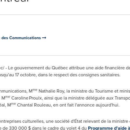
 et des Communications
/ - Le gouvernement du Québec attribue une aide financière d
usqu'au 17 octobre, dans le respect des consignes sanitaires.
me
ommunications, M
Nathalie Roy, la ministre du Tourisme et mini
me
, M
Caroline Proulx, ainsi que la ministre déléguée aux Transpo
me
éal, M
Chantal Rouleau, en ont fait l'annonce aujourd'hui.
reprises culturelles, une société d'État relevant de la ministre 
 de 330 000 $ dans le cadre du volet 4 du
Programme d'aide à l