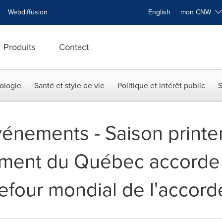
Webdiffusion
English
mon CNW
Produits
Contact
ologie
Santé et style de vie
Politique et intérêt public
S
événements - Saison print
ement du Québec accorde 
efour mondial de l'accor