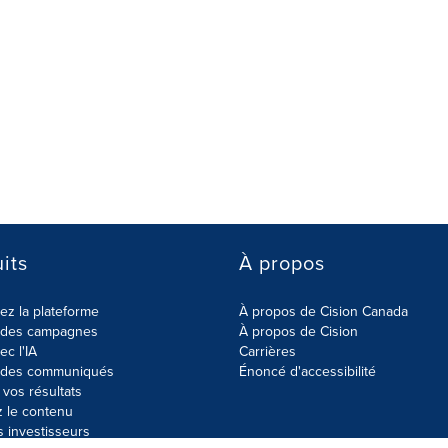
its
À propos
z la plateforme
À propos de Cision Canada
r des campagnes
À propos de Cision
ec l'IA
Carrières
r des communiqués
Énoncé d'accessibilité
vos résultats
z le contenu
s investisseurs