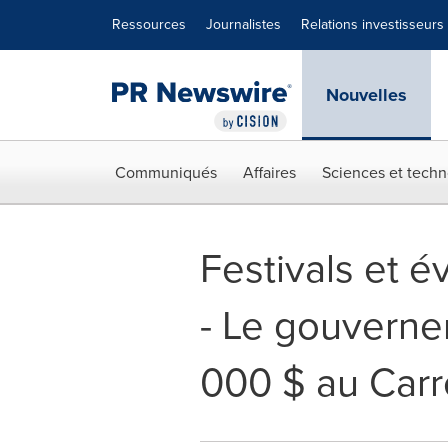
Déclaration d'accessibilité
Sauter la navigation
Ressources
Journalistes
Relations investisseurs
Nouvelles
Communiqués
Affaires
Sciences et techn
Festivals et 
- Le gouvern
000 $ au Carr