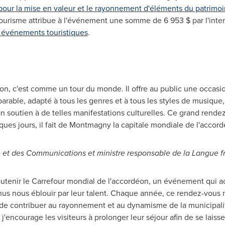
pour la mise en valeur et le rayonnement d'éléments du patrimo
 Tourisme attribue à l'événement une somme de 6 953 $ par l'int
ux événements touristiques
.
on, c'est comme un tour du monde. Il offre au public une occasio
arable, adapté à tous les genres et à tous les styles de musique,
 soutien à de telles manifestations culturelles. Ce grand rendez-
ques jours, il fait de
Montmagny la
capitale mondiale de l'accord
re et des Communications et ministre responsable de la Langue f
outenir le Carrefour mondial de l'accordéon, un événement qui a
enus nous éblouir par leur talent. Chaque année, ce rendez-vous m
lus de contribuer au rayonnement et au dynamisme de la municipal
j'encourage les visiteurs à prolonger leur séjour afin de se laiss