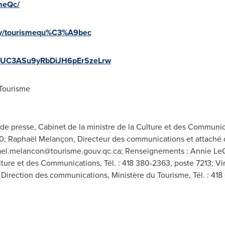
meQc/
ny/tourismequ%C3%A9bec
el/UC3ASu9yRbDiJH6pErSzeLrw
Tourisme
 de presse, Cabinet de la ministre de la Culture et des Communic
10; Raphaël Melançon, Directeur des communications et attaché d
ael.melancon@tourisme.gouv.qc.ca
; Renseignements : Annie LeG
lture et des Communications, Tél. : 418 380-2363, poste 7213; V
s, Direction des communications, Ministère du Tourisme, Tél. : 4