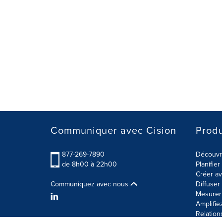
Communiquer avec Cision
Produ
877-269-7890
Découvre
de 8h00 à 22h00
Planifie
Créer av
Communiquez avec nous
Diffuse
Mesurer 
Amplifie
Relation