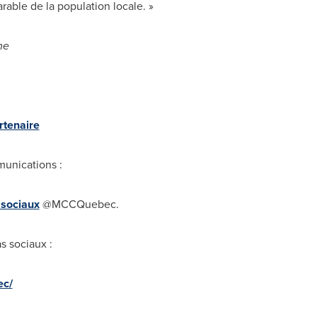
arable de la population locale. »
me
rtenaire
munications :
 sociaux
@MCCQuebec.
s sociaux :
ec/