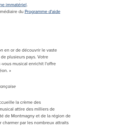
ine immatériel
.
ermédiaire du
Programme d'aide
n en or de découvrir le vaste
 de plusieurs pays. Votre
vous musical enrichit l'offre
éon. »
rançaise
ccueille la crème des
usical attire des milliers de
ité de Montmagny et de la région de
er charmer par les nombreux attraits