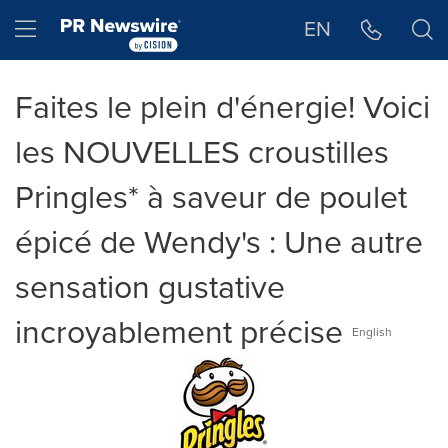
Déclaration d'accessibilité
Sauter la navigation
Hamburger menu
EN
Faites le plein d'énergie! Voici
les NOUVELLES croustilles
Pringles* à saveur de poulet
épicé de Wendy's : Une autre
sensation gustative
incroyablement précise
English