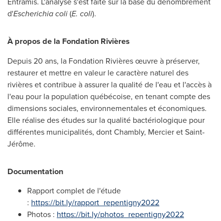
Entramis
. L'analyse s'est faite sur la base du dénombrement
d'
Escherichia coli
(
E. coli
).
À propos de la Fondation Rivières
Depuis 20 ans, la Fondation Rivières œuvre à préserver,
restaurer et mettre en valeur le caractère naturel des
rivières et contribue à assurer la qualité de l'eau et l'accès à
l'eau pour la population québécoise, en tenant compte des
dimensions sociales, environnementales et économiques.
Elle réalise des études sur la qualité bactériologique pour
différentes municipalités, dont
Chambly
,
Mercier
et Saint-
Jérôme.
Documentation
Rapport complet de l'étude
:
https://bit.ly/rapport_repentigny2022
Photos :
https://bit.ly/photos_repentigny2022