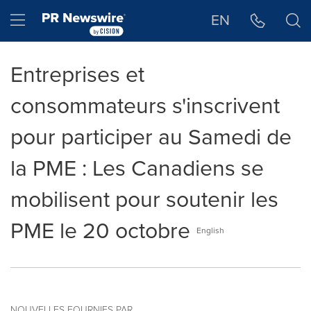
Déclaration d'accessibilité
Sauter la navigation
Hamburger menu
EN
Entreprises et
consommateurs s'inscrivent
pour participer au Samedi de
la PME : Les Canadiens se
mobilisent pour soutenir les
PME le 20 octobre
English
NOUVELLES FOURNIES PAR