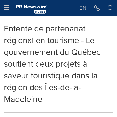
Déclaration d'accessibilité
Sauter la navigation
Hamburger menu
EN
Entente de partenariat
régional en tourisme - Le
gouvernement du Québec
soutient deux projets à
saveur touristique dans la
région des Îles-de-la-
Madeleine