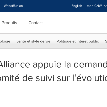
Webdiffusion
English
mon CNW
Produits
Contact
ologie
Santé et style de vie
Politique et intérêt public
S
L'Alliance appuie la dema
mité de suivi sur l'évolut