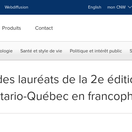
Webdiffusion
English
mon CNW
Produits
Contact
ologie
Santé et style de vie
Politique et intérêt public
S
s lauréats de la 2e éditi
ario-Québec en francoph