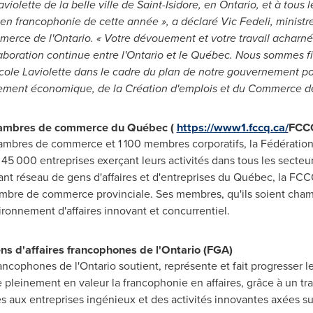
aviolette de la belle ville de
Saint-Isidore
, en
Ontario
, et à tous 
n francophonie de cette année », a déclaré
Vic Fedeli
, minist
merce de l'
Ontario
. « Votre dévouement et votre travail acharné 
aboration continue entre l'
Ontario
et le Québec. Nous sommes fie
e Laviolette dans le cadre du plan de notre gouvernement pour
pement économique, de la Création d'emplois et du Commerce de
hambres de commerce du Québec (
https://www1.fccq.ca/
FCC
hambres de commerce et 1 100 membres corporatifs, la Fédérat
5 000 entreprises exerçant leurs activités dans tous les secteur
ant réseau de gens d'affaires et d'entreprises du Québec, la FCCQ
re de commerce provinciale. Ses membres, qu'ils soient chamb
ironnement d'affaires innovant et concurrentiel.
ns d'affaires francophones de l'
Ontario
(FGA)
rancophones de l'
Ontario
soutient, représente et fait progresser 
pleinement en valeur la francophonie en affaires, grâce à un trav
ces aux entreprises ingénieux et des activités innovantes axées