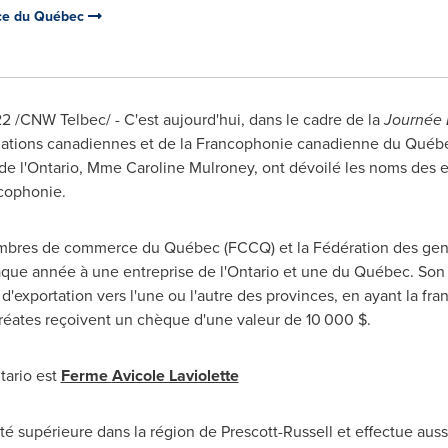
ce du Québec
22
/CNW Telbec/ - C'est aujourd'hui, dans le cadre de la
Journée 
lations canadiennes et de la Francophonie canadienne du Québe
e l'
Ontario
, Mme Caroline Mulroney, ont dévoilé les noms des en
cophonie.
ambres de commerce du Québec (FCCQ) et la Fédération des gens
aque année à une entreprise de l'
Ontario
et une du Québec. Son 
'exportation vers l'une ou l'autre des provinces, en ayant la fr
réates reçoivent un chèque d'une valeur de 10 000 $.
tario
est
Ferme
Avicole Laviolette
té supérieure dans la région de
Prescott
-
Russell
et effectue auss