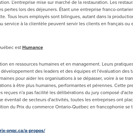
tion. L'entreprise mise sur marché de la restauration. Les restau
s pertes lors des déjeuners. Étant une entreprise franco-ontarienn
te. Tous leurs employés sont bilingues, autant dans la production
u service à la clientèle peuvent servir les clients en français ou
 Québec est
Humance
ion en ressources humaines et en management. Leurs pratiques i
 développement des leaders et des équipes et l'évaluation des tale
humaines pour aider les organisations à se dépasser, voire à se tr
isations à être plus humaines, performantes et pérennes. Cette p
es reçues n'a pas facilité les délibérations du jury composé d'ac
 éventail de secteurs d'activités, toutes les entreprises ont pla
 édition du Prix du commerce Ontario-Québec en francophonie s
prix-onqc.ca/a-propos/