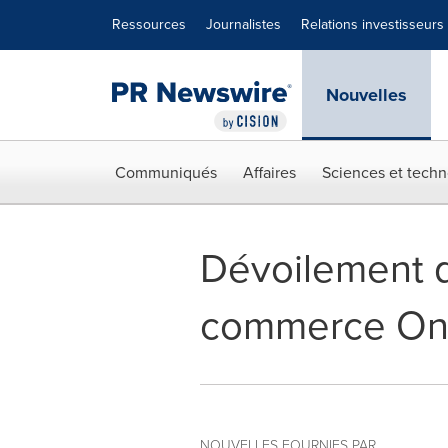
Déclaration d'accessibilité
Sauter la navigation
Ressources
Journalistes
Relations investisseurs
Nouvelles
Communiqués
Affaires
Sciences et techn
Dévoilement de
commerce Ont
NOUVELLES FOURNIES PAR