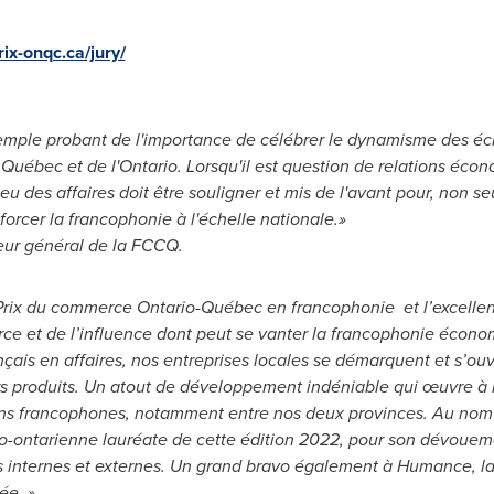
rix-onqc.ca/jury/
emple probant de l'importance de célébrer le dynamisme des éc
Québec et de l'
Ontario
. Lorsqu'il est question de relations éc
ieu des affaires doit être souligner et mis de l'avant pour, non 
orcer la francophonie à l'échelle nationale.»
teur général de la FCCQ.
 Prix du commerce Ontario-Québec en francophonie et l’excelle
rce et de l’influence dont peut se vanter la francophonie écon
 français en affaires, nos entreprises locales se démarquent et s
rs produits. Un atout de développement indéniable qui œuvre à 
gions francophones, notamment entre nos deux provinces. Au nom 
co-ontarienne lauréate de cette édition 2022, pour son dévoueme
es internes et externes. Un grand bravo également à Humance, la
née. »