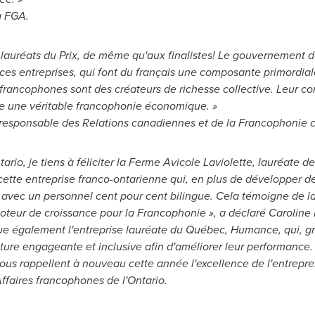
a FGA.
x lauréats du Prix, de même qu'aux finalistes! Le gouvernement 
e ces entreprises, qui font du français une composante primordial
s francophones sont des créateurs de richesse collective. Leur con
ue une véritable francophonie économique. »
e responsable des Relations canadiennes et de la Francophoni
tario
, je tiens à féliciter la Ferme Avicole Laviolette, lauréate de 
ette entreprise franco-ontarienne qui, en plus de développer de
avec un personnel cent pour cent bilingue. Cela témoigne de la 
moteur de croissance pour la Francophonie », a déclaré
Caroline
lue également l'entreprise lauréate du Québec, Humance, qui, gr
ture engageante et inclusive afin d'améliorer leur performance
s rappellent à nouveau cette année l'excellence de l'entrepre
Affaires francophones de l'
Ontario
.