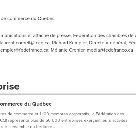
 de commerce du Québec
ommunications et attaché de presse, Fédération des chambres de
laurent.corbeil@fccq.ca
; Richard Kempler, Directeur général, Féd
.kempler@fedefranco.ca
; Mélanie Grenier,
media@fedefranco.ca
prise
 commerce du Québec
res de commerce et 1 100 membres corporatifs, la Fédération des
 représente plus de 50 000 entreprises exerçant leurs activités
ur l’ensemble du territoire...