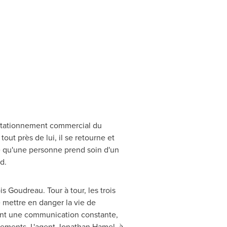
n stationnement commercial du
tout près de lui, il se retourne et
e qu'une personne prend soin d'un
d.
s Goudreau. Tour à tour, les trois
e mettre en danger la vie de
enant une communication constante,
cements. L'agent
Jonathan Hamel
, à