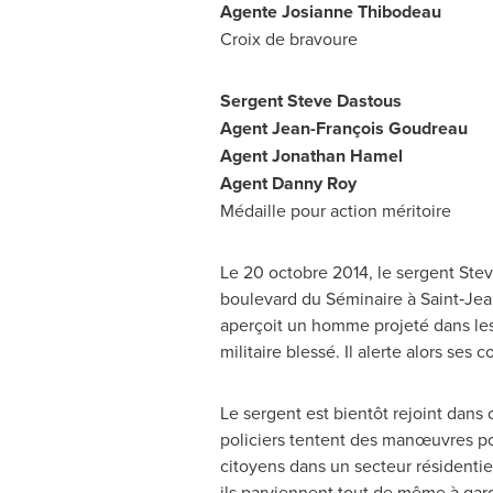
Agente Josianne Thibodeau
Croix de
bravoure
Sergent Steve Dastous
Agent Jean-François Goudreau
Agent
Jonathan Hamel
Agent
Danny Roy
Médaille pour action méritoire
Le 20 octobre 2014, le sergent
Stev
boulevard du Séminaire à Saint‑Jea
aperçoit un homme projeté dans les
militaire blessé. Il alerte alors ses
Le sergent est bientôt rejoint dans
policiers tentent des manœuvres pou
citoyens dans un secteur résidentie
ils parviennent tout de même à gard