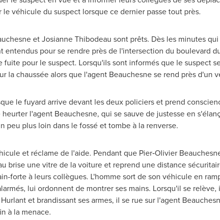
ur le véhicule du suspect lorsque ce dernier passe tout près.
Beauchesne et
Josianne Thibodeau
sont prêts. Dès les minutes qui 
nt entendus pour se rendre près de l'intersection du boulevard du
e fuite pour le suspect. Lorsqu'ils sont informés que le suspect se
sur la chaussée alors que l'agent Beauchesne se rend près d'un vé
sque le fuyard arrive devant les deux policiers et prend conscien
 heurter l'agent Beauchesne, qui se sauve de justesse en s'élanç
n peu plus loin dans le fossé et tombe à la renverse.
hicule et réclame de l'aide. Pendant que Pier‑Olivier Beauchesne
au
brise une vitre de la voiture et reprend une distance sécurita
main-forte à leurs collègues. L'homme sort de son véhicule en ram
 alarmés, lui ordonnent de montrer ses mains. Lorsqu'il se relève, 
urlant et brandissant ses armes, il se rue sur l'agent Beauchesne
in à la menace.