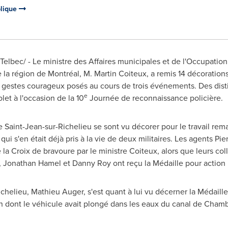
blique
Telbec/ - Le ministre des Affaires municipales et de l'Occupation d
la région de Montréal, M. Martin Coiteux, a remis 14 décorations e
 gestes courageux posés au cours de trois événements. Des disti
e
olet
à l'occasion de la 10
Journée de reconnaissance policière.
de
Saint-Jean-sur-Richelieu
se sont vu décorer pour le travail rem
i s'en était déjà pris à la vie de deux militaires. Les agents Pi
e la
Croix de
bravoure par le ministre Coiteux, alors que leurs co
,
Jonathan Hamel
et
Danny Roy
ont reçu la Médaille pour action 
ichelieu
,
Mathieu Auger
, s'est quant à lui vu décerner la Médaill
n dont le véhicule avait plongé dans les eaux du canal de
Chamb