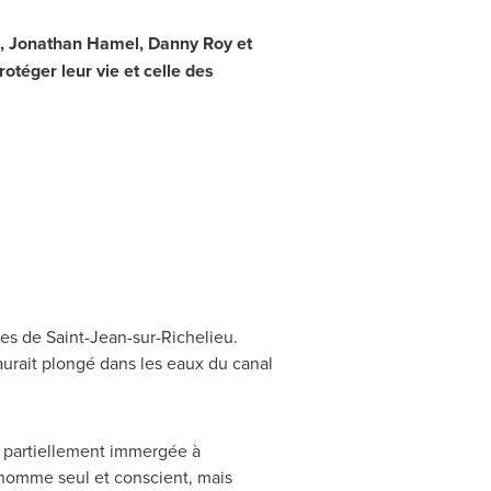
,
Jonathan Hamel
,
Danny Roy
et
téger leur vie et celle des
ues de
Saint-Jean-sur-Richelieu
.
 aurait plongé dans les eaux du canal
e partiellement immergée à
n homme seul et conscient, mais