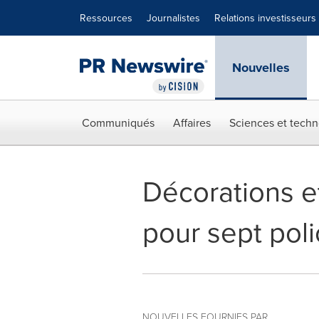
Déclaration d'accessibilité
Sauter la navigation
Ressources
Journalistes
Relations investisseurs
Nouvelles
Communiqués
Affaires
Sciences et techn
Décorations et
pour sept poli
NOUVELLES FOURNIES PAR