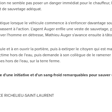
tion ne semble pas poser un danger immédiat pour le chauffeur, l
t de sauvetage adéquat.
atique lorsque le véhicule commence à s'enfoncer davantage sous
passent à l'action. L'agent Auger enfile une veste de sauvetage, 
auver l'homme en détresse,
Mathieu Auger
s'avance ensuite à tâto
cule et à en ouvrir la portière, puis à extirper le citoyen qui e
victime hors de l'eau, puis demande à son collègue de le ramener s
s hors de l'eau, sur la terre ferme.
e d'une initiative et d'un sang-froid remarquables pour sauver
CE
RICHELIEU
-
SAINT-LAURENT