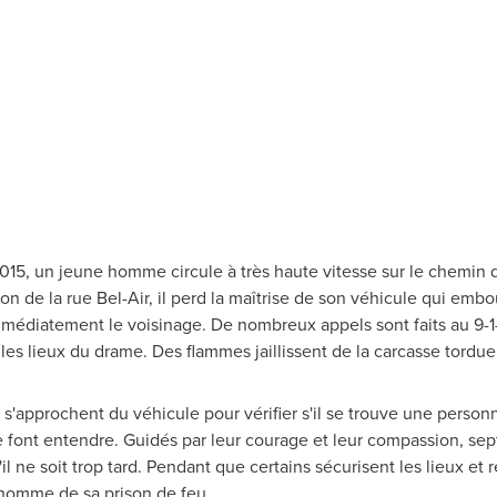
2015, un jeune homme circule à très haute vitesse sur le chemin d
tion de la rue Bel-Air, il perd la maîtrise de son véhicule qui embo
immédiatement le voisinage. De nombreux appels sont faits au 9-1
les lieux du drame. Des flammes jaillissent de la carcasse tordue 
s'approchent du véhicule pour vérifier s'il se trouve une personn
se font entendre. Guidés par leur courage et leur compassion, s
il ne soit trop tard. Pendant que certains sécurisent les lieux et 
e homme de sa prison de feu.