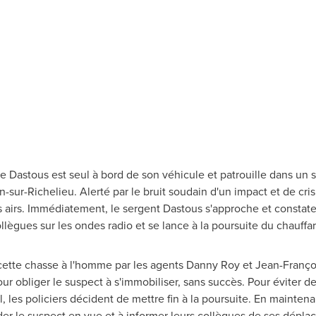
e Dastous
est seul à bord de son véhicule et patrouille dans u
n-sur-
Richelieu
. Alerté par le bruit soudain d'un impact et de cris 
 airs. Immédiatement, le sergent Dastous s'approche et constat
 collègues sur les ondes radio et se lance à la poursuite du chauffar
 cette chasse à l'homme par les agents
Danny Roy
et Jean-Françoi
r obliger le suspect à s'immobiliser, sans succès. Pour éviter d
l, les policiers décident de mettre fin à la poursuite. En maint
er le suspect en vue et à informer leurs collègues de ses dépla