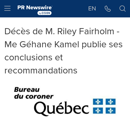
Déclaration d'accessibilité
Sauter la navigation
Hamburger menu
EN
Décès de M. Riley Fairholm -
Me Géhane Kamel publie ses
conclusions et
recommandations