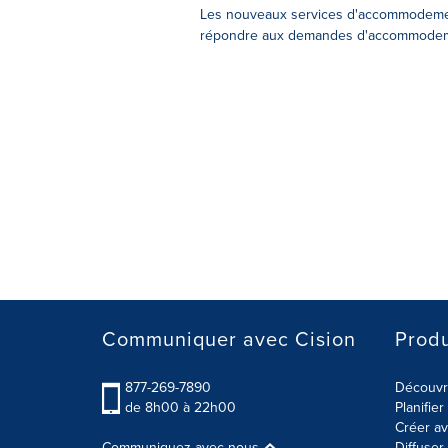
Les nouveaux services d'accommodement
répondre aux demandes d'accommodemen
Communiquer avec Cision
Produ
877-269-7890
Découvre
de 8h00 à 22h00
Planifie
Créer av
Communiquez avec nous
Diffuse