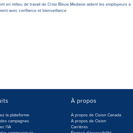
 en milieu de travail de Croix Bleue Medavie aident les employeurs à
t avec confiance et bienveillance
its
À propos
z la plateforme
À propos de Cision Canada
r des campagnes
À propos de Cision
ec l'IA
Carrières
r des communiqués
Énoncé d'accessibilité