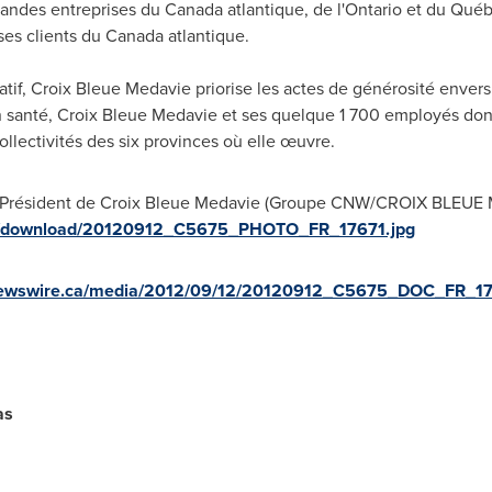
grandes entreprises du
Canada
atlantique, de l'Ontario et du Québ
ses clients du
Canada
atlantique.
tif, Croix Bleue Medavie priorise les actes de générosité envers 
n santé, Croix Bleue Medavie et ses quelque 1 700 employés don
ollectivités des six provinces où elle œuvre.
- Président de Croix Bleue Medavie (Groupe CNW/CROIX BLEUE M
ges/download/20120912_C5675_PHOTO_FR_17671.jpg
.newswire.ca/media/2012/09/12/20120912_C5675_DOC_FR_17
as