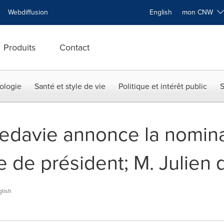
Webdiffusion
English
mon CNW
Produits
Contact
ologie
Santé et style de vie
Politique et intérêt public
S
edavie annonce la nomina
e de président; M. Julien d
lish