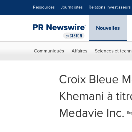
Déclaration d'accessibilité
Sauter la navigation
Ressources
Journalistes
Relations investisseurs
Nouvelles
Communiqués
Affaires
Sciences et techn
Croix Bleue M
Khemani à titr
Medavie Inc.
Eng