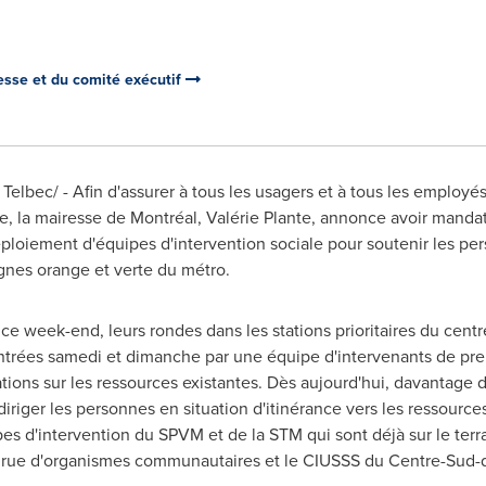
resse et du comité exécutif
lbec/ - Afin d'assurer à tous les usagers et à tous les employé
re, la mairesse de Montréal, Valérie Plante, annonce avoir mand
déploiement d'équipes d'intervention sociale pour soutenir les per
ignes orange et verte du métro.
e week-end, leurs rondes dans les stations prioritaires du centr
ontrées samedi et dimanche par une équipe d'intervenants de prem
tions sur les ressources existantes. Dès aujourd'hui, davantage 
t diriger les personnes en situation d'itinérance vers les ressourc
s d'intervention du SPVM et de la STM qui sont déjà sur le terrai
de rue d'organismes communautaires et le CIUSSS du Centre-Sud-d