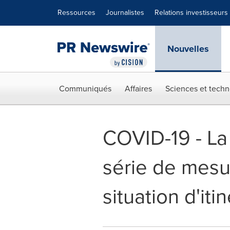
Déclaration d'accessibilité
Sauter la navigation
Ressources
Journalistes
Relations investisseurs
Nouvelles
Communiqués
Affaires
Sciences et techn
COVID-19 - La
série de mesu
situation d'iti