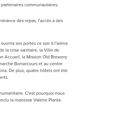
ux partenaires communautaires.
tinérance des repas, l'accès à des
vrira ses portes ce soir à l'aréna
a crise sanitaire, la Ville de
on Accueil, la Mission Old Brewery
 marché
Bonsecours
et au centre
oria
. De plus, quatre hôtels ont été
erts.
 humanitaire. C'est pourquoi nous
nclu la mairesse Valérie Plante.