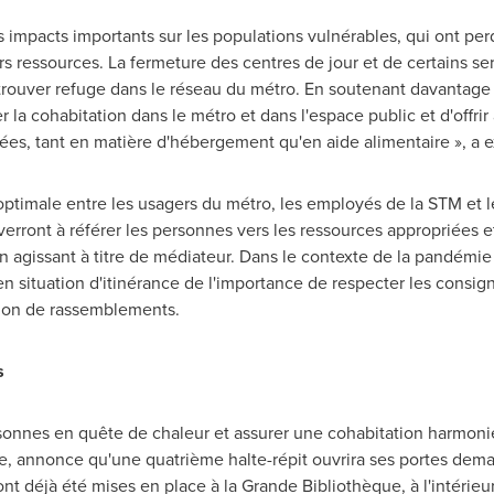
 impacts importants sur les populations vulnérables, qui ont p
urs ressources. La fermeture des centres de jour et de certains s
trouver refuge dans le réseau du métro. En soutenant davantage
la cohabitation dans le métro et dans l'espace public et d'offri
iées, tant en matière d'hébergement qu'en aide alimentaire », a e
optimale entre les usagers du métro, les employés de la STM et l
verront à référer les personnes vers les ressources appropriées e
n agissant à titre de médiateur. Dans le contexte de la pandémie 
 situation d'itinérance de l'importance de respecter les consign
iction de rassemblements.
s
onnes en quête de chaleur et assurer une cohabitation harmonie
te, annonce qu'une quatrième halte-répit ouvrira ses portes dem
ont déjà été mises en place à la Grande Bibliothèque, à l'intérieu