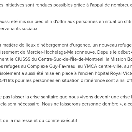
es initiatives sont rendues possibles grâce à l'appui de nombre
ussi été mis sur pied afin d'offrir aux personnes en situation d'i
ntervenants sociaux.
 matière de lieux d'hébergement d'urgence, un nouveau refuge ou
dissement de Mercier-Hochelaga-Maisonneuve. Depuis le début de l
ment le CIUSSS du Centre-Sud-de-l'Île-de-Montréal, la Mission B
 des refuges au Complexe Guy-Favreau, au YMCA centre-ville, au
solement a aussi été mise en place à l'ancien hôpital Royal-
Vict
 541 lits pour les personnes en situation d'itinérance sont ainsi off
 pas laisser la crise sanitaire que nous vivons devenir une crise
ela sera nécessaire. Nous ne laisserons personne derrière », a co
 de la mairesse et du comité exécutif