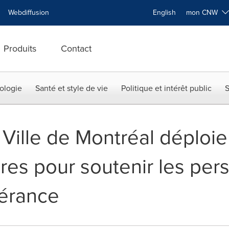
Webdiffusion
English
mon CNW
Produits
Contact
ologie
Santé et style de vie
Politique et intérêt public
S
 Ville de Montréal déploi
res pour soutenir les per
nérance