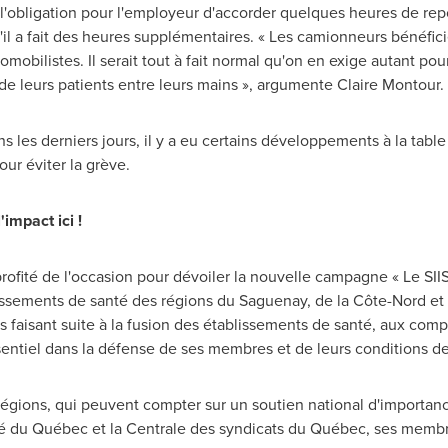
'obligation pour l'employeur d'accorder quelques heures de rep
'il a fait des heures supplémentaires. « Les camionneurs bénéfici
omobilistes. Il serait tout à fait normal qu'on en exige autant pour
ie de leurs patients entre leurs mains », argumente
Claire Montour
.
ns les derniers jours, il y a eu certains développements à la tab
ur éviter la grève.
impact ici !
rofité de l'occasion pour dévoiler la nouvelle campagne « Le SIIS
lissements de santé des régions du Saguenay, de la Côte-Nord e
isant suite à la fusion des établissements de santé, aux comp
ssentiel dans la défense de ses membres et de leurs conditions de 
égions, qui peuvent compter sur un soutien national d'importanc
anté du Québec et la Centrale des syndicats du Québec, ses membr