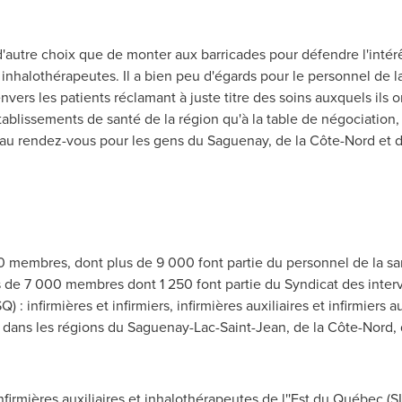
autre choix que de monter aux barricades pour défendre l'intérêt
et inhalothérapeutes. Il a bien peu d'égards pour le personnel de l
ers les patients réclamant à juste titre des soins auxquels ils o
établissements de santé de la région qu'à la table de négociation
s au rendez-vous pour les gens du Saguenay, de la Côte-Nord et
membres, dont plus de 9 000 font partie du personnel de la san
e 7 000 membres dont 1 250 font partie du Syndicat des interve
 infirmières et infirmiers, infirmières auxiliaires et infirmiers a
 dans les régions du Saguenay-Lac-Saint-Jean, de la Côte-Nord,
firmières auxiliaires et inhalothérapeutes de l''Est du Québec (S