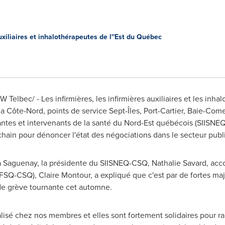
uxiliaires et inhalothérapeutes de l''Est du Québec
 Telbec/ - Les infirmières, les infirmières auxiliaires et les inh
la Côte-Nord, points de service Sept-Îles,
Port-Cartier
,
Baie-Com
tes et intervenants de la santé du Nord-Est québécois (SIISNE
hain pour dénoncer l'état des négociations dans le secteur publi
à Saguenay, la présidente du SIISNEQ-CSQ,
Nathalie Savard
, acc
 (FSQ-CSQ),
Claire Montour
, a expliqué que c'est par de fortes m
de grève tournante cet automne.
alisé chez nos membres et elles sont fortement solidaires pour 