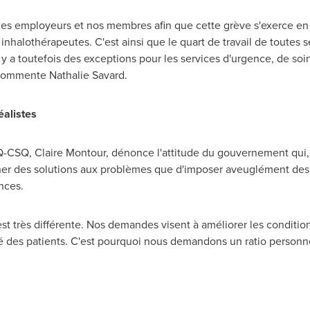
es employeurs et nos membres afin que cette grève s'exerce en to
 et inhalothérapeutes. C'est ainsi que le quart de travail de toute
l y a toutefois des exceptions pour les services d'urgence, de soin
, commente
Nathalie Savard
.
éalistes
SQ-CSQ,
Claire Montour
, dénonce l'attitude du gouvernement qui,
er des solutions aux problèmes que d'imposer aveuglément des
nces.
 très différente. Nos demandes visent à améliorer les conditions
ité des patients. C'est pourquoi nous demandons un ratio personne