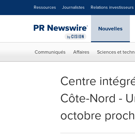
Déclaration d'accessibilité
Sauter la navigation
Ressources
Journalistes
Relations investisseurs
Nouvelles
Communiqués
Affaires
Sciences et techn
Centre intégré
Côte-Nord - U
octobre proch