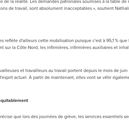
 de la réalité. Les demandes patronales soumises à la table de n
ons de travail, sont absolument inacceptables », soutient
Nathal
s reflète d'ailleurs cette mobilisation puisque c'est à 95,1 % q
 sur la Côte-Nord, les infirmières, infirmières auxiliaires et i
ailleuses et travailleurs au travail portent depuis le mois de juin
esprit actuel. À partir de maintenant, elles vont se vêtir égalem
équitablement
récise que lors des journées de grève, les services essentiels se