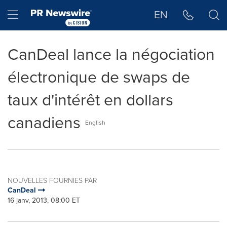
Déclaration d'accessibilité
Sauter la navigation
Hamburger menu
EN
CanDeal lance la négociation
électronique de swaps de
taux d'intérêt en dollars
canadiens
English
NOUVELLES FOURNIES PAR
CanDeal
16 janv, 2013, 08:00 ET