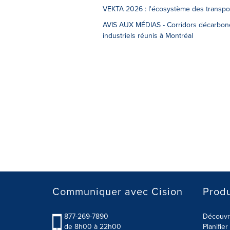
VEKTA 2026 : l'écosystème des transport
AVIS AUX MÉDIAS - Corridors décarbonés,
industriels réunis à Montréal
Communiquer avec Cision
Produ
877-269-7890
Découvre
de 8h00 à 22h00
Planifie