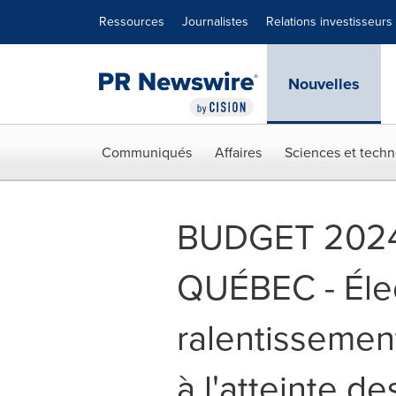
Déclaration d'accessibilité
Sauter la navigation
Ressources
Journalistes
Relations investisseurs
Nouvelles
Communiqués
Affaires
Sciences et techn
BUDGET 202
QUÉBEC - Élect
ralentissement
à l'atteinte d