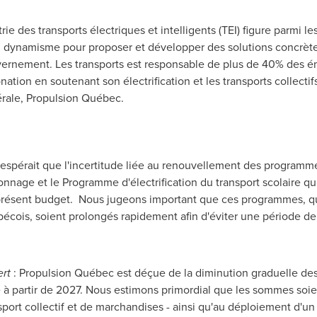
ie des transports électriques et intelligents (TEI) figure parmi le
on dynamisme pour proposer et développer des solutions concrètes 
rnement. Les transports est responsable de plus de 40% des émis
ation en soutenant son électrification et les transports collectifs
érale, Propulsion Québec.
espérait que l'incertitude liée au renouvellement des programmes i
age et le Programme d'électrification du transport scolaire qu
présent budget. Nous jugeons important que ces programmes, qui
écois, soient prolongés rapidement afin d'éviter une période de
rt
: Propulsion Québec est déçue de la diminution graduelle des 
à partir de 2027. Nous estimons primordial que les sommes soien
port collectif et de marchandises - ainsi qu'au déploiement d'un 