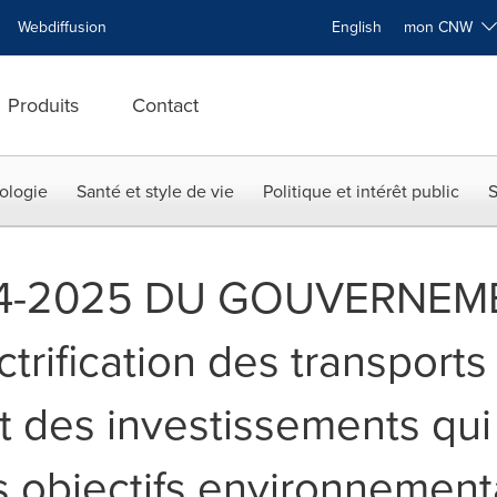
Webdiffusion
English
mon CNW
Produits
Contact
ologie
Santé et style de vie
Politique et intérêt public
S
4-2025 DU GOUVERNEM
rification des transports 
 des investissements qui 
es objectifs environnemen