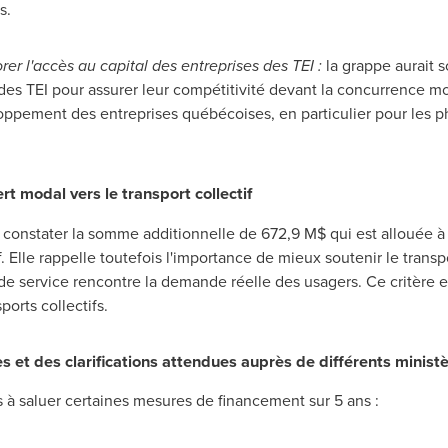
s.
r l'accès au capital des entreprises des TEI :
la grappe aurait 
des TEI pour assurer leur compétitivité devant la concurrence mo
oppement des entreprises québécoises, en particulier pour les p
rt modal vers le transport collectif
constater la somme additionnelle de 672,9 M$ qui est allouée à l'
if. Elle rappelle toutefois l'importance de mieux soutenir le transpo
 de service rencontre la demande réelle des usagers. Ce critère es
ports collectifs.
 et des clarifications attendues auprès de différents minist
à saluer certaines mesures de financement sur 5 ans :