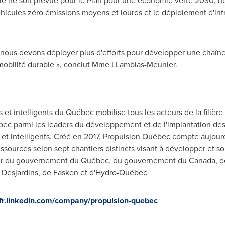
 ne soit prévue pour le Plan pour une économie verte 2030, no
hicules zéro émissions moyens et lourds et le déploiement d'inf
 nous devons déployer plus d'efforts pour développer une chaîne 
mobilité durable », conclut
Mme LLambias-Meunier
.
 et intelligents du Québec mobilise tous les acteurs de la filièr
bec parmi les leaders du développement et de l'implantation des
es et intelligents. Créé en 2017, Propulsion Québec compte aujo
essources selon sept chantiers distincts visant à développer et so
cier du gouvernement du Québec, du gouvernement du
Canada
, 
Desjardins, de Fasken et d'Hydro-Québec
/fr.linkedin.com/company/propulsion-quebec