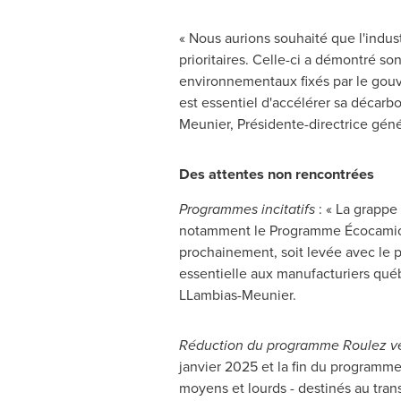
« Nous aurions souhaité que l'industr
prioritaires. Celle-ci a démontré s
environnementaux fixés par le gouve
est essentiel d'accélérer sa décarbon
Meunier
, Présidente-directrice gén
Des attentes non rencontrées
Programmes
incitatifs
: « La grappe 
notamment le Programme Écocamionn
prochainement, soit levée avec le 
essentielle aux manufacturiers québ
LLambias-Meunier
.
Réduction du programme Roulez ve
janvier
2025 et
la fin du programme 
moyens et lourds - destinés au trans