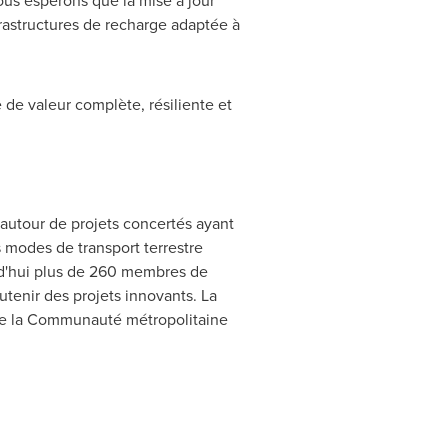
us espérons que la mise à jour
rastructures de recharge adaptée à
de valeur complète, résiliente et
e autour de projets concertés ayant
 modes de transport terrestre
urd'hui plus de 260 membres de
utenir des projets innovants. La
de la Communauté métropolitaine