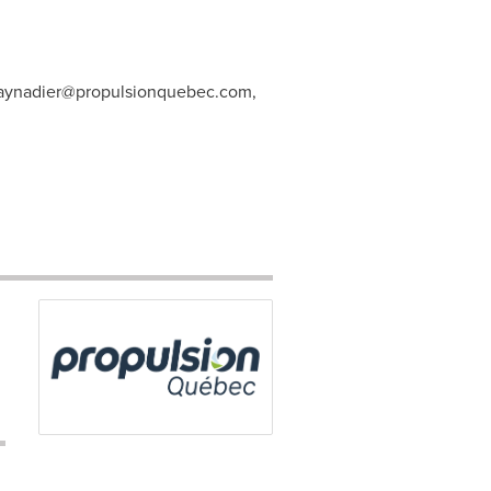
maynadier@propulsionquebec.com
,