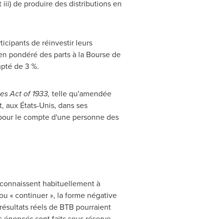
iii) de produire des distributions en
icipants de réinvestir leurs
yen pondéré des parts à la Bourse de
mpté de 3 %.
ies Act of 1933,
telle qu'amendée
, aux États-Unis, dans ses
u pour le compte d'une personne des
connaissent habituellement à
» ou « continuer », la forme négative
 résultats réels de BTB pourraient
 énoncés sont faits sous réserve