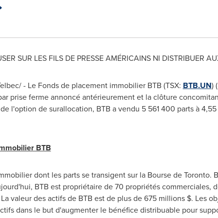
USER SUR LES FILS DE PRESSE AMÉRICAINS NI DISTRIBUER AU
lbec/ - Le Fonds de placement immobilier BTB (TSX:
BTB.UN
) 
ar prise ferme annoncé antérieurement et la clôture concomitant
e de l'option de surallocation, BTB a vendu 5 561 400 parts à 4,55 
immobilier BTB
mobilier dont les parts se transigent sur la Bourse de
Toronto
. 
ujourd'hui, BTB est propriétaire de 70 propriétés commerciales, de
 La valeur des actifs de BTB est de plus de 675 millions $. Les obj
tifs dans le but d'augmenter le bénéfice distribuable pour support