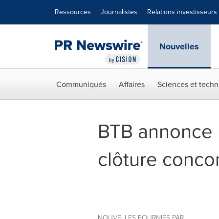
Déclaration d'accessibilité
Sauter la navigation
Ressources
Journalistes
Relations investisseurs
Nouvelles
Communiqués
Affaires
Sciences et techn
BTB annonce l
clôture concom
NOUVELLES FOURNIES PAR