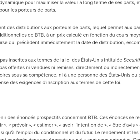
 dynamique pour maximiser la valeur à long terme de ses parts, et 
our les porteurs de parts.
t des distributions aux porteurs de parts, lequel permet aux part
dditionnelles de BTB, à un prix calculé en fonction du cours mo
urse qui précèdent immédiatement la date de distribution, esco
pas inscrites aux termes de la loi des États-Unis intitulée
Securit
 pas offertes ni vendues ni remises, directement ou indirectement
ritoires sous sa compétence, ni à une personne des États-Unis o
ense des exigences d'inscription aux termes de cette loi.
ir des énoncés prospectifs concernant BTB. Ces énoncés se re
», « prévoir », « estimer », « avoir l'intention de », « être d'avis 
nsi qu'à l'emploi du conditionnel et du futur. Le rendement et les
sont exprimés dans ces énoncés ou qui y sont sous-entendus. Ces