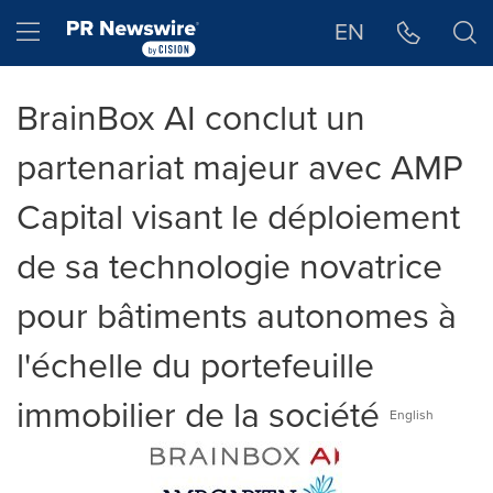
Déclaration d'accessibilité
Sauter la navigation
Hamburger menu
EN
BrainBox AI conclut un
partenariat majeur avec AMP
Capital visant le déploiement
de sa technologie novatrice
pour bâtiments autonomes à
l'échelle du portefeuille
immobilier de la société
English