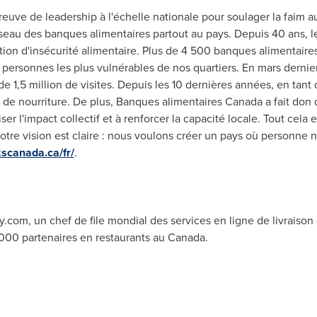
reuve de leadership à l'échelle nationale pour soulager la faim au
seau des banques alimentaires partout au pays. Depuis 40 ans, l
ion d'insécurité alimentaire. Plus de 4 500 banques alimentair
es personnes les plus vulnérables de nos quartiers. En mars derni
s de 1,5 million de visites. Depuis les 10 dernières années, en ta
es de nourriture. De plus, Banques alimentaires
Canada
a fait don 
r l'impact collectif et à renforcer la capacité locale. Tout cela 
tre vision est claire : nous voulons créer un pays où personne ne
kscanada.ca/fr/
.
y.com, un chef de file mondial des services en ligne de livraison 
 000 partenaires en restaurants au
Canada
.