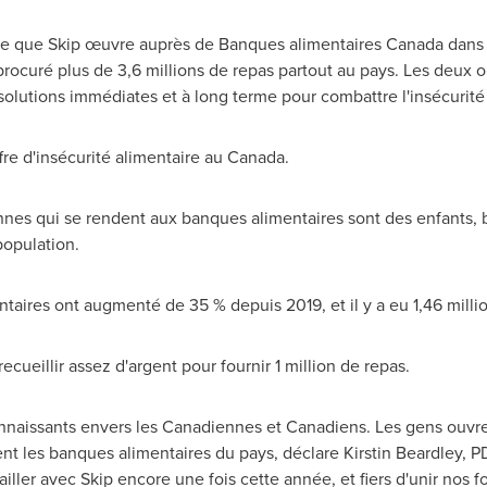
ive que Skip œuvre auprès de Banques alimentaires
Canada
dans 
 procuré plus de 3,6 millions de repas partout au pays. Les deux 
solutions immédiates et à long terme pour combattre l'insécurité
re d'insécurité alimentaire au
Canada
.
nnes qui se rendent aux banques alimentaires sont des enfants, 
population.
entaires ont augmenté de 35 % depuis
2019, et
il y a eu 1,46 mill
recueillir assez d'argent pour fournir 1 million de repas.
ssants envers les Canadiennes et Canadiens. Les gens ouvrent 
t les banques alimentaires du pays, déclare
Kirstin Beardley
, P
iller avec Skip encore une fois cette année, et fiers d'unir nos f