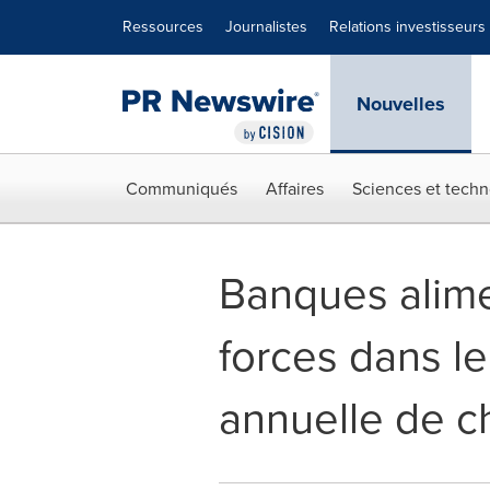
Déclaration d'accessibilité
Sauter la navigation
Ressources
Journalistes
Relations investisseurs
Nouvelles
Communiqués
Affaires
Sciences et techn
Banques alime
forces dans l
annuelle de ch