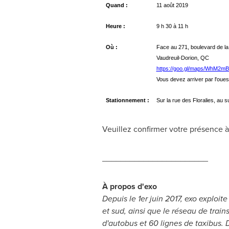
Quand :
11 août 2019
Heure :
9 h 30 à 11 h
Où :
Face au 271, boulevard de l
Vaudreuil-Dorion, QC
https://goo.gl/maps/WhM2
Vous devez arriver par l'oues
Stationnement :
Sur la rue des Floralies, au 
Veuillez confirmer votre présence à 
_______________________
À propos d'exo
Depuis le 1er juin 2017, exo exploit
et sud, ainsi que le réseau de train
d'autobus et 60 lignes de taxibus. 