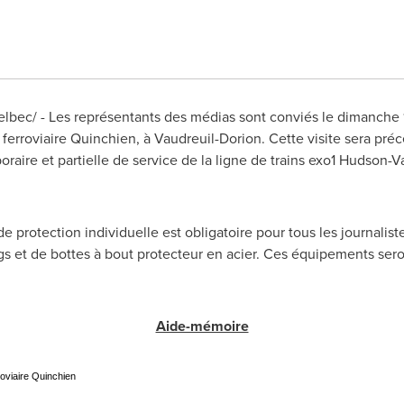
ec/ - Les représentants des médias sont conviés le dimanche 11
 ferroviaire Quinchien, à
Vaudreuil-Dorion
. Cette visite sera pr
poraire et partielle de service de la ligne de trains exo1
Hudson
-
V
 protection individuelle est obligatoire pour tous les journalist
ngs et de bottes à bout protecteur en acier. Ces équipements sero
Aide-mémoire
roviaire Quinchien