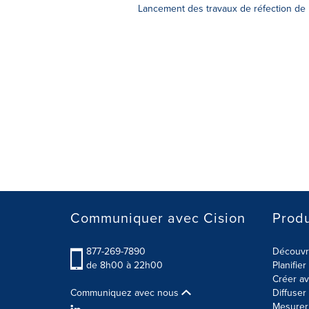
Lancement des travaux de réfection de 
Communiquer avec Cision
Produ
877-269-7890
Découvre
de 8h00 à 22h00
Planifie
Créer av
Communiquez avec nous
Diffuse
Mesurer 