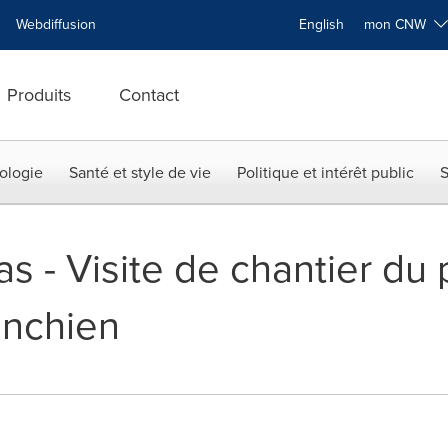
Webdiffusion
English
mon CNW
Produits
Contact
ologie
Santé et style de vie
Politique et intérêt public
S
s - Visite de chantier du 
inchien