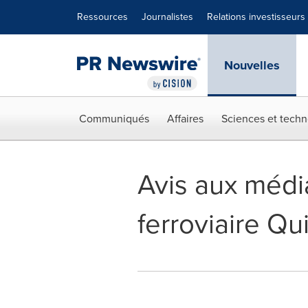
Déclaration d'accessibilité
Sauter la navigation
Ressources
Journalistes
Relations investisseurs
Nouvelles
Communiqués
Affaires
Sciences et techn
Avis aux média
ferroviaire Qu