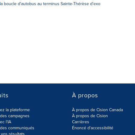
la boucle d'autobus au terminus Sainte-Thérèse d'exo
its
À propos
z la plateforme
À propos de Cision Canada
r des campagnes
À propos de Cision
ec l'IA
Carrières
r des communiqués
Énoncé d'accessibilité
vos résultats