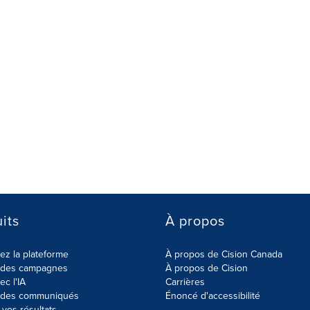
its
À propos
z la plateforme
À propos de Cision Canada
r des campagnes
À propos de Cision
ec l'IA
Carrières
r des communiqués
Énoncé d'accessibilité
vos résultats