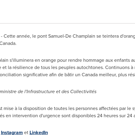
 - Cette année, le pont
Samuel-De Champlain
se teintera d'orang
Canada
.
lain
s'illuminera en orange pour rendre hommage aux enfants aut
e et la résilience de tous les peuples autochtones. Continuons à r
nciliation significative afin de bâtir un
Canada
meilleur, plus rési
 ministre de l'Infrastructure et des Collectivités
 mise à la disposition de toutes les personnes affectées par le
iés en intervention d'urgence sont disponibles 24 heures sur 24
,
Instagram
et
LinkedIn