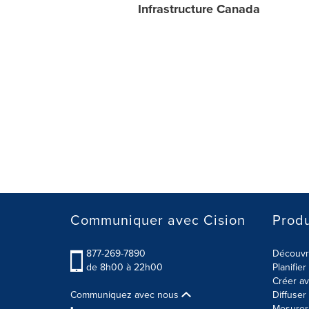
Infrastructure Canada
Communiquer avec Cision
Produ
877-269-7890
Découvre
de 8h00 à 22h00
Planifie
Créer av
Communiquez avec nous
Diffuse
Mesurer 