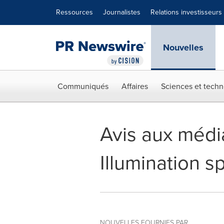
Déclaration d'accessibilité
Sauter la navigation
Ressources
Journalistes
Relations investisseurs
Nouvelles
Communiqués
Affaires
Sciences et techn
Avis aux médi
Illumination s
NOUVELLES FOURNIES PAR