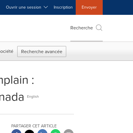
Ouvrir une session
Inscription
Envoyer
Recherche
ociété
Recherche avancée
plain :
anada
English
PARTAGER CET ARTICLE