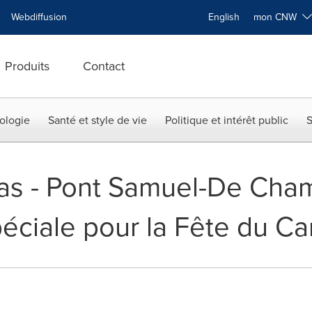
Webdiffusion
English
mon CNW
Produits
Contact
ologie
Santé et style de vie
Politique et intérêt public
S
as - Pont Samuel-De Cham
péciale pour la Fête du C