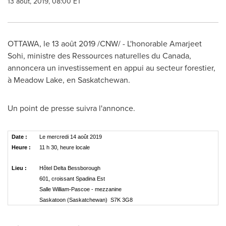
13 août, 2019, 08:00 ET
OTTAWA
, le 13 août 2019 /CNW/ - L'honorable
Amarjeet
Sohi
, ministre des Ressources naturelles du
Canada
,
annoncera un investissement en appui au secteur forestier,
à
Meadow Lake
, en
Saskatchewan
.
Un point de presse suivra l'annonce.
Date :
Le mercredi 14 août 2019
Heure :
11 h 30, heure locale
Lieu :
Hôtel Delta Bessborough
601, croissant Spadina Est
Salle William-Pascoe - mezzanine
Saskatoon (Saskatchewan) S7K 3G8