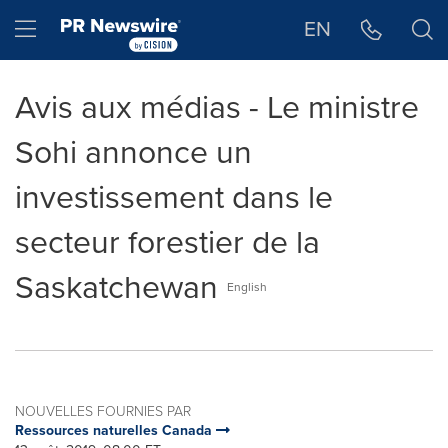
Déclaration d'accessibilité
Sauter la navigation
Hamburger menu
EN
Avis aux médias - Le ministre
Sohi annonce un
investissement dans le
secteur forestier de la
Saskatchewan
English
NOUVELLES FOURNIES PAR
Ressources naturelles Canada