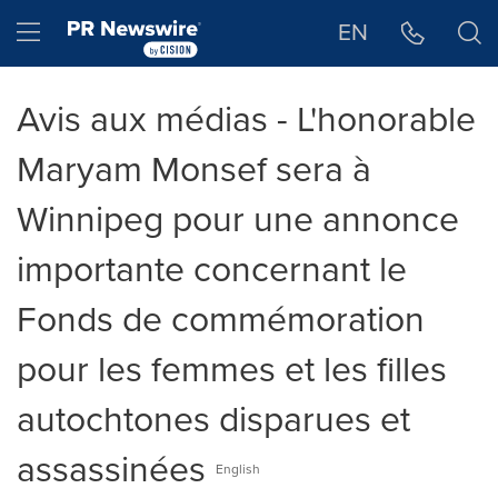
Déclaration d'accessibilité
Sauter la navigation
Hamburger menu
EN
Avis aux médias - L'honorable
Maryam Monsef sera à
Winnipeg pour une annonce
importante concernant le
Fonds de commémoration
pour les femmes et les filles
autochtones disparues et
assassinées
English