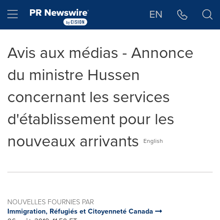
Déclaration d'accessibilité
Sauter la navigation
Hamburger menu
EN
Avis aux médias - Annonce
du ministre Hussen
concernant les services
d'établissement pour les
nouveaux arrivants
English
NOUVELLES FOURNIES PAR
Immigration, Réfugiés et Citoyenneté Canada