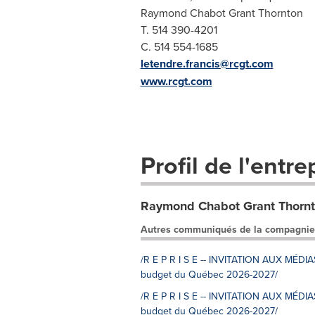
Raymond Chabot Grant Thornton
T. 514 390-4201
C. 514 554-1685
letendre.francis@rcgt.com
www.rcgt.com
Profil de l'entre
Raymond Chabot Grant Thorn
Autres communiqués de la compagnie
/R E P R I S E -- INVITATION AUX MÉDI
budget du Québec 2026-2027/
/R E P R I S E -- INVITATION AUX MÉDI
budget du Québec 2026-2027/