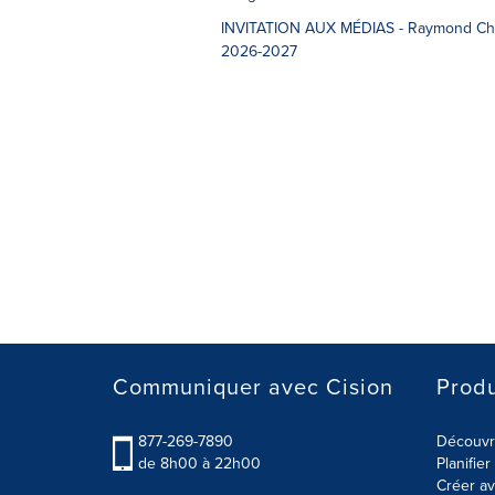
INVITATION AUX MÉDIAS - Raymond Cha
2026-2027
Communiquer avec Cision
Produ
877-269-7890
Découvre
de 8h00 à 22h00
Planifie
Créer av