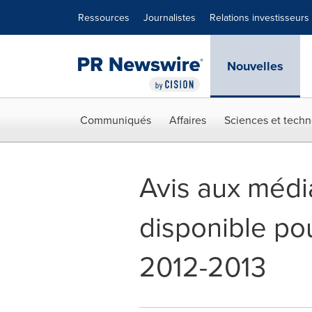
Déclaration d'accessibilité
Sauter la navigation
Ressources
Journalistes
Relations investisseurs
Nouvelles
Communiqués
Affaires
Sciences et techn
Avis aux médi
disponible p
2012-2013