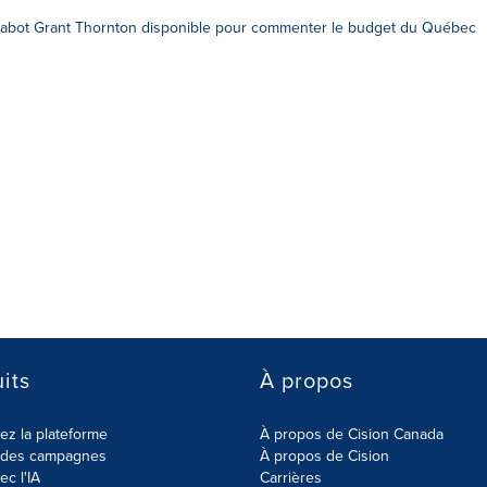
bot Grant Thornton disponible pour commenter le budget du Québec
its
À propos
z la plateforme
À propos de Cision Canada
r des campagnes
À propos de Cision
ec l'IA
Carrières