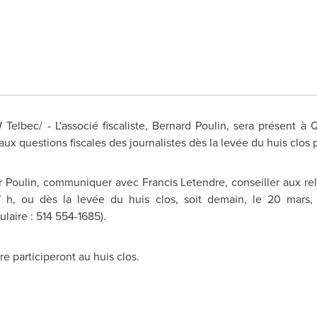
lbec/ - L'associé fiscaliste,
Bernard Poulin
, sera présent à 
ux questions fiscales des journalistes dès la levée du huis clos 
ur Poulin, communiquer avec
Francis Letendre
, conseiller aux r
i 17 h, ou dès la levée du huis clos, soit demain, le 20 mars,
lulaire : 514 554-1685).
e participeront au huis clos.