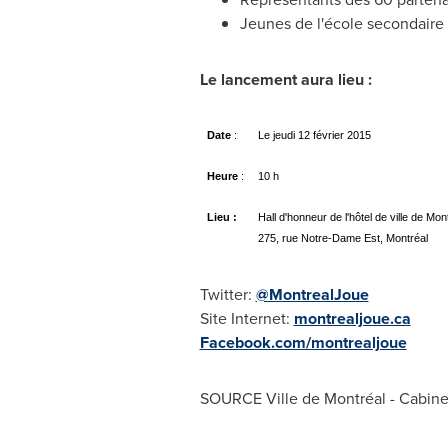
Jeunes de
l'école secondaire 
Le lancement aura lieu :
Date
:
Le jeudi 12 février 2015
Heure
:
10 h
Lieu :
Hall d'honneur de l'hôtel de ville de Mo
275, rue Notre-Dame Est, Montréal
Twitter:
@MontrealJoue
Site Internet:
montrealjoue.ca
Facebook.com/montrealjoue
SOURCE Ville de Montréal - Cabinet