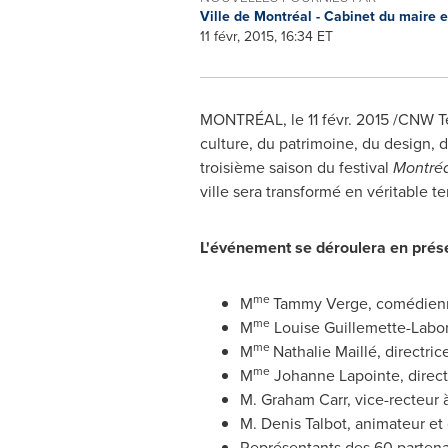
Ville de Montréal - Cabinet du maire 
11 févr, 2015, 16:34 ET
MONTRÉAL, le 11 févr. 2015 /CNW T
culture, du patrimoine, du design, 
troisième saison du festival
Montréa
ville sera transformé en véritable te
L'événement se déroulera en prés
me
M
Tammy Verge
, comédienn
me
M
Louise Guillemette-Labo
me
M
Nathalie Maillé, directri
me
M
Johanne Lapointe
, direc
M. Graham Carr
, vice-recteur
M. Denis Talbot
, animateur et
Représentants des 60 partena