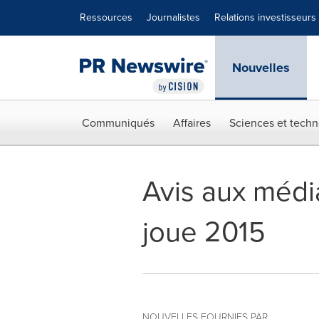
Déclaration d'accessibilité
Sauter la navigation
Ressources
Journalistes
Relations investisseurs
Nouvelles
Communiqués
Affaires
Sciences et techn
Avis aux médi
joue 2015
NOUVELLES FOURNIES PAR