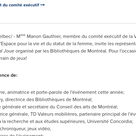
et du comité exécutif
me
elbec/ - M
Manon Gauthier
, membre du comité exécutif de la V
d'Espace pour la vie et du statut de la femme, invite les représe
l Joue
organisé par les Bibliothèques de Montréal. Pour l'occasio
rrain de jeux!
ence de:
e, animatrice et porte-parole de l'événement cette année;
ry
, directrice des Bibliothèques de Montréal;
ce générale et secrétaire du Conseil des arts de Montréal;
trice générale, TD Valeurs mobilières, partenaire principal de l'
 à la recherche et aux études supérieures, Université Concordia;
 chroniqueur, jeux vidéo;
ires de l'événement;