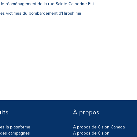
 le réaménagement de la rue Sainte-Catherine Est
es victimes du bombardement d'Hiroshima
its
À propos
z la plateforme
À propos de Cision Canada
r des campagnes
À propos de Cision