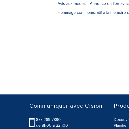
Avis aux médias - Annonce en lien avec
Hommage commémoratif à la mémoire d
Communiquer avec Cision
Produ
877-269-7890
Découvre
de 8h00 à 22h00
Planifie