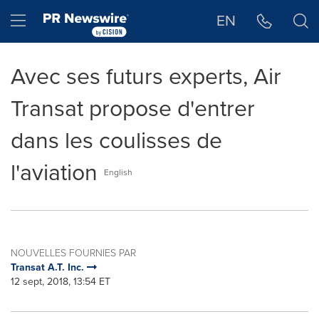
Déclaration d'accessibilité
Sauter la navigation
Hamburger menu
EN
Avec ses futurs experts, Air
Transat propose d'entrer
dans les coulisses de
l'aviation
English
NOUVELLES FOURNIES PAR
Transat A.T. Inc.
12 sept, 2018, 13:54 ET