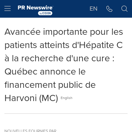
Déclaration d'accessibilité
Sauter la navigation
Hamburger menu
EN
Avancée importante pour les
patients atteints d'Hépatite C
à la recherche d'une cure :
Québec annonce le
financement public de
Harvoni (MC)
English
NOUVELLES FOURNIES PAR