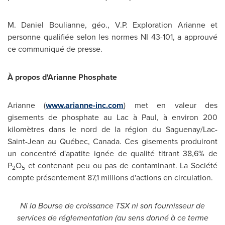
M. Daniel Boulianne
, géo., V.P. Exploration Arianne et
personne qualifiée selon les normes NI 43-101, a approuvé
ce communiqué de presse.
À propos d'Arianne Phosphate
Arianne (
www.arianne-inc.com
) met en valeur des
gisements de phosphate au Lac à Paul, à environ 200
kilomètres dans le nord de la région du Saguenay/Lac-
Saint-Jean au Québec,
Canada
. Ces gisements produiront
un concentré d'apatite ignée de qualité titrant 38,6% de
P
O
et contenant peu ou pas de contaminant. La Société
2
5
compte présentement 87,1 millions d'actions en circulation.
Ni la Bourse de croissance TSX ni son fournisseur de
services de réglementation (au sens donné à ce terme