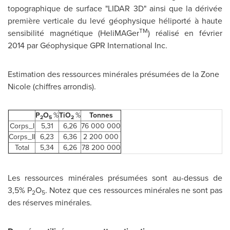
topographique de surface "LIDAR 3D" ainsi que la dérivée
première verticale du levé géophysique héliporté à haute
TM
sensibilité magnétique (HeliMAGer
) réalisé en février
2014 par Géophysique GPR International Inc.
Estimation des ressources minérales présumées de la Zone
Nicole (chiffres arrondis).
P
O
%
TiO
%
Tonnes
2
5
2
Corps_I
5,31
6,26
76 000 000
Corps_II
6,23
6,36
2 200 000
Total
5,34
6,26
78 200 000
Les ressources minérales présumées sont au-dessus de
3,5% P
O
. Notez que ces ressources minérales ne sont pas
2
5
des réserves minérales.