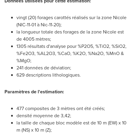
Données utilisées pour cette estimation:
vingt (20) forages carottés réalisés sur la zone Nicole
(NIC-11-01 à Nic-11-20);
la longueur totale des forages de la zone Nicole est
de 4005 mètres;
1305 résultats d'analyse pour %P2O5, %TiO2, %SiO2,
%Fe2O3, %AL2O3, %CaO, %K2O, %Na2O, %MnO &
%MgO;
241 données de déviation;
629 descriptions lithologiques.
Paramètres de l'estimation:
477 composites de 3 mètres ont été créés;
densité moyenne de 3,42;
la taille de chaque bloc modèle est de 10 m (EW) x 10
m (NS) x 10 m (Z);