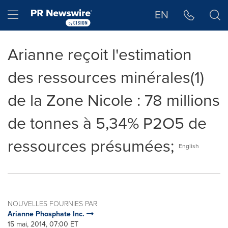
Déclaration d'accessibilité
Sauter la navigation
Hamburger menu
EN
Arianne reçoit l'estimation
des ressources minérales(1)
de la Zone Nicole : 78 millions
de tonnes à 5,34% P2O5 de
ressources présumées;
English
NOUVELLES FOURNIES PAR
Arianne Phosphate Inc.
15 mai, 2014, 07:00 ET