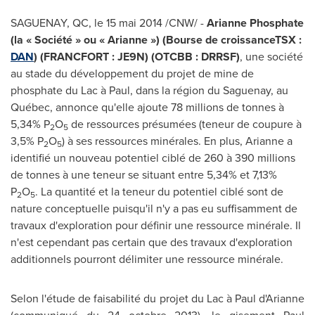
SAGUENAY, QC, le 15 mai 2014 /CNW/ -
Arianne Phosphate
(la « Société » ou « Arianne ») (Bourse de croissanceTSX :
DAN
) (FRANCFORT : JE9N) (OTCBB : DRRSF)
, une société
au stade du développement du projet de mine de
phosphate du Lac à Paul, dans la région du Saguenay, au
Québec, annonce qu'elle ajoute 78 millions de tonnes à
5,34% P
O
de ressources présumées (
teneur
de coupure à
2
5
3,5% P
O
) à ses ressources minérales. En plus, Arianne a
2
5
identifié un nouveau potentiel ciblé de 260 à 390 millions
de tonnes à une
teneur
se situant entre 5,34% et 7,13%
P
O
. La quantité et la
teneur
du potentiel ciblé sont de
2
5
nature conceptuelle puisqu'il n'y a pas eu suffisamment de
travaux d'exploration pour définir une ressource minérale. Il
n'est cependant pas certain que des travaux d'exploration
additionnels pourront délimiter une ressource minérale.
Selon l'étude de faisabilité du projet du Lac à Paul d'Arianne