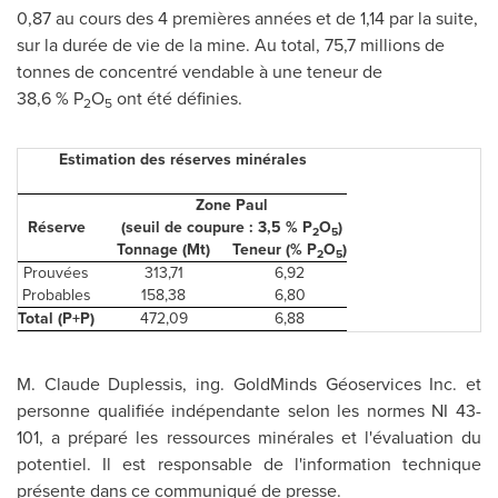
0,87 au cours des 4 premières années et de 1,14 par la suite,
sur la durée de vie de la mine. Au total, 75,7 millions de
tonnes de concentré vendable à une
teneur
de
38,6 % P
O
ont été définies.
2
5
Estimation des réserves minérales
Zone Paul
Réserve
(seuil de coupure : 3,5 % P
O
)
2
5
Tonnage (Mt)
Teneur (% P
O
)
2
5
Prouvées
313,71
6,92
Probables
158,38
6,80
Total (P+P)
472,09
6,88
M. Claude Duplessis
, ing. GoldMinds Géoservices Inc. et
personne qualifiée indépendante selon les normes NI 43-
101, a préparé les ressources minérales et l'évaluation du
potentiel. Il est responsable de l'information technique
présente dans ce communiqué de presse.