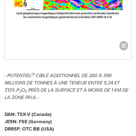
(1)
- POTENTIEL
CIBLÉ ADDITIONNEL DE 260 À 390
MILLIONS DE TONNES À UNE
TENEUR
ENTRE 5,34 ET
7,13% P
O
PRÈS DE LA SURFACE ET À MOINS DE 1 KM DE
2
5
LA ZONE PAUL -
DAN: TSX-V (
Canada
)
JE9N: FSE (
Germany
)
DRRSF: OTC BB (
USA
)