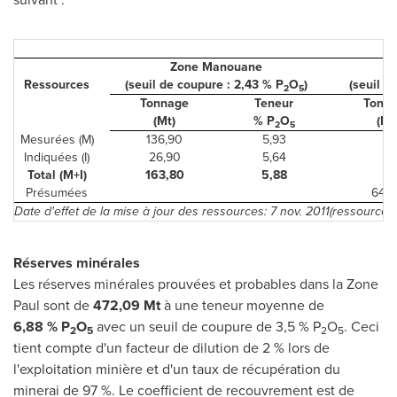
Zone Manouane
Ressources
(seuil de coupure : 2,43 % P
O
)
(seuil d
2
5
Tonnage
Teneur
Tonn
(Mt)
% P
O
(Mt
2
5
Mesurées (M)
136,90
5,93
-
Indiquées (I)
26,90
5,64
-
Total (M+I)
163,80
5,88
-
Présumées
64,
Date d'effet de la mise à jour des ressources: 7 nov. 2011(ressource
Réserves minérales
Les réserves minérales prouvées et probables dans la Zone
Paul sont de
472,09 Mt
à une
teneur
moyenne de
6,88 % P
O
avec un seuil de coupure de 3,5 % P
O
. Ceci
2
5
2
5
tient compte d'un facteur de dilution de 2 % lors de
l'exploitation minière et d'un taux de récupération du
minerai de 97 %. Le coefficient de recouvrement est de