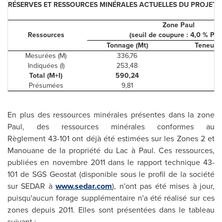
RÉSERVES ET RESSOURCES MINÉRALES ACTUELLES DU PROJET 
Zone Paul
Ressources
(seuil de coupure : 4,0 % P
2
Tonnage (Mt)
Teneur 
Mesurées (M)
336,76
7,
Indiquées (I)
253,48
7,
Total (M+I)
590,24
7,
Présumées
9,81
5,
En plus des ressources minérales présentes dans la zone
Paul, des ressources minérales conformes au
Règlement 43-101 ont déjà été estimées sur les Zones 2 et
Manouane de la
propriété du Lac à Paul. Ces ressources,
publiées en novembre 2011 dans le rapport technique 43-
101 de SGS Geostat (disponible sous le profil de la société
sur SEDAR à
www.sedar.com
), n'ont pas été mises à jour,
puisqu'aucun forage supplémentaire n'a été réalisé sur ces
zones depuis 2011. Elles sont présentées dans le tableau
suivant :