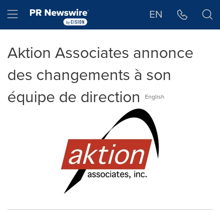
Déclaration d'accessibilité
Sauter la navigation
Hamburger menu
EN
Aktion Associates annonce
des changements à son
équipe de direction
English