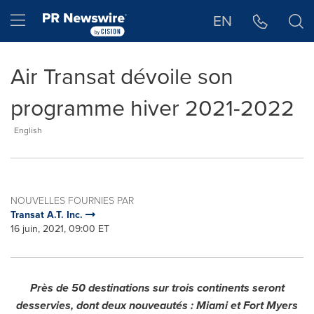
Déclaration d'accessibilité
Sauter la navigation
Hamburger menu
EN
Air Transat dévoile son
programme hiver 2021-2022
English
NOUVELLES FOURNIES PAR
Transat A.T. Inc.
16 juin, 2021, 09:00 ET
Près de 50 destinations sur trois continents seront
desservies, dont deux nouveautés :
Miami
et
Fort Myers