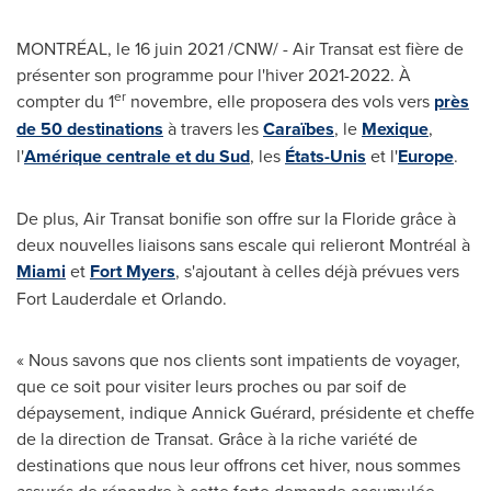
MONTRÉAL, le 16 juin 2021 /CNW/ - Air Transat est fière de
présenter son programme pour l'hiver 2021-2022. À
er
compter du 1
novembre, elle proposera des vols vers
près
de 50 destinations
à travers les
Caraïbes
, le
Mexique
,
l'
Amérique centrale et du Sud
, les
États-Unis
et l'
Europe
.
De plus, Air Transat bonifie son offre sur la Floride grâce à
deux nouvelles liaisons sans escale qui relieront Montréal à
Miami
et
Fort Myers
, s'ajoutant à celles déjà prévues vers
Fort Lauderdale
et
Orlando
.
« Nous savons que nos clients sont impatients de voyager,
que ce soit pour visiter leurs proches ou par soif de
dépaysement, indique Annick Guérard, présidente et cheffe
de la direction de Transat. Grâce à la riche variété de
destinations que nous leur offrons cet hiver, nous sommes