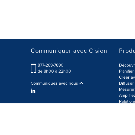
Communiquer avec Cision
Produ
877-269-7890
Découvre
de 8h00 à 22h00
Planifie
Créer av
Communiquez avec nous
Diffuse
Mesurer 
Amplifie
Relation