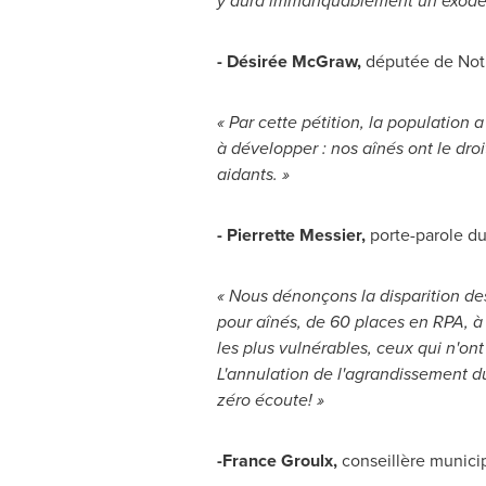
y aura immanquablement un exode de
- Désirée McGraw,
députée de
Not
« Par cette pétition, la population
à développer : nos aînés ont le dro
aidants. »
-
Pierrette Messier
,
porte-parole d
« Nous dénonçons la disparition des
pour aînés, de 60 places en RPA, à l
les plus vulnérables, ceux qui n'on
L'annulation de l'agrandissement du
zéro écoute! »
-
France Groulx
,
conseillère munici