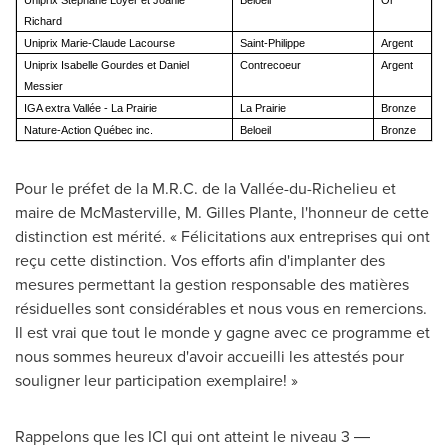
Uniprix Stéphane Loyer et Joanie
Beloeil
Or
Richard
Uniprix Marie-Claude Lacourse
Saint-Philippe
Argent
Uniprix Isabelle Gourdes et Daniel
Contrecoeur
Argent
Messier
IGA extra Vallée - La Prairie
La Prairie
Bronze
Nature-Action Québec inc.
Beloeil
Bronze
Pour le préfet de la M.R.C. de la Vallée-du-
Richelieu
et
maire de
McMasterville
,
M. Gilles Plante
, l'honneur de cette
distinction est mérité. « Félicitations aux entreprises qui ont
reçu cette distinction. Vos efforts afin d'implanter des
mesures permettant la gestion responsable des matières
résiduelles sont considérables et nous vous en remercions.
Il est vrai que tout le monde y gagne avec ce programme et
nous sommes heureux d'avoir accueilli les attestés pour
souligner leur participation exemplaire! »
Rappelons que les ICI qui ont atteint le niveau 3 ―