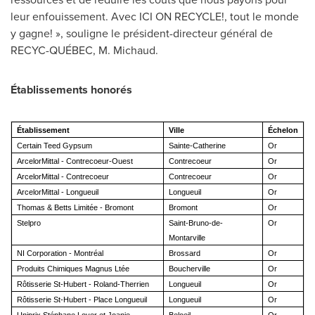
leur enfouissement. Avec ICI ON RECYCLE!, tout le monde
y gagne! », souligne le président-directeur général de
RECYC-QUÉBEC, M. Michaud.
Établissements honorés
Établissement
Ville
Échelon
Certain Teed Gypsum
Sainte-Catherine
Or
ArcelorMittal - Contrecoeur-Ouest
Contrecoeur
Or
ArcelorMittal - Contrecoeur
Contrecoeur
Or
ArcelorMittal - Longueuil
Longueuil
Or
Thomas & Betts Limitée - Bromont
Bromont
Or
Stelpro
Saint-Bruno-de-
Or
Montarville
NI Corporation - Montréal
Brossard
Or
Produits Chimiques Magnus Ltée
Boucherville
Or
Rôtisserie St-Hubert - Roland-Therrien
Longueuil
Or
Rôtisserie St-Hubert - Place Longueuil
Longueuil
Or