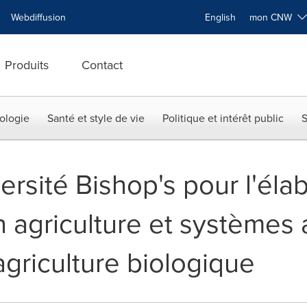
Webdiffusion
English
mon CNW
Produits
Contact
ologie
Santé et style de vie
Politique et intérêt public
S
versité Bishop's pour l'éla
agriculture et systèmes 
agriculture biologique