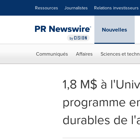
Déclaration d'accessibilité
Sauter la navigation
Ressources
Journalistes
Relations investisseurs
Nouvelles
Communiqués
Affaires
Sciences et techn
1,8 M$ à l'Uni
programme en 
durables de l'