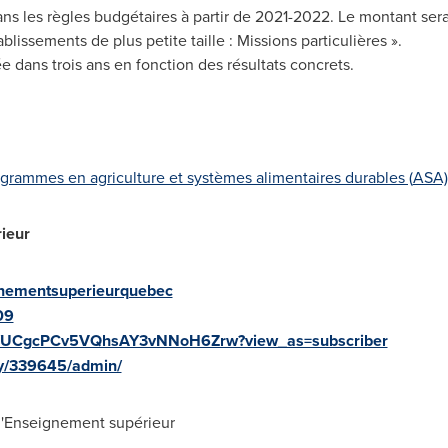
ans les règles budgétaires à partir de 2021-2022. Le montant ser
blissements de plus petite taille : Missions particulières ».
ée dans trois ans en fonction des résultats concrets.
rogrammes en agriculture et systèmes alimentaires durables (
ASA)
ieur
gnementsuperieurquebec
09
el/UCgcPCv5VQhsAY3vNNoH6Zrw?view_as=subscriber
ny/339645/admin/
l'Enseignement supérieur