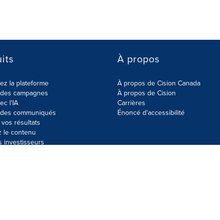
its
À propos
z la plateforme
À propos de Cision Canada
r des campagnes
À propos de Cision
ec l'IA
Carrières
r des communiqués
Énoncé d'accessibilité
vos résultats
z le contenu
s investisseurs
données
Plan du site
Paramètres de cookies
Énoncé d'accessibilit