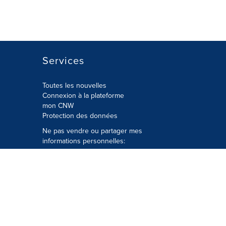
Services
Toutes les nouvelles
Connexion à la plateforme
mon CNW
Protection des données
Ne pas vendre ou partager mes
informations personnelles:
Soumettre à
Privacy@cision.com
Appelez gratuitement notre
département de la protection de la vie
privée: 877-297-8921
é
© Groupe CNW Ltée 2026 Tous droits
réservés. Une société Cision.