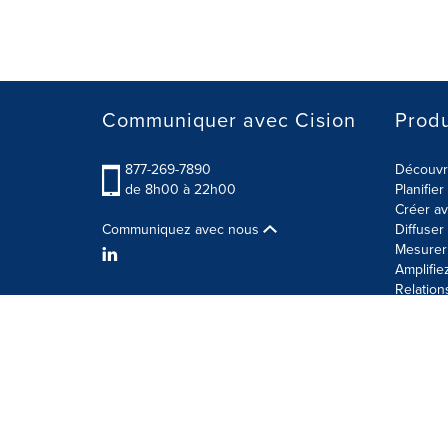
Communiquer avec Cision
Produ
877-269-7890
Découvre
de 8h00 à 22h00
Planifie
Créer av
Communiquez avec nous
Diffuse
Mesurer 
Amplifie
Relation
Modalités d'utilisation
Politique sur la sécurité des 