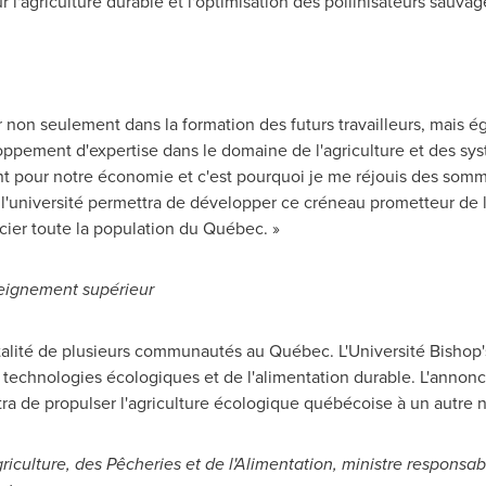
ur l'agriculture durable et l'optimisation des pollinisateurs sauvag
er non seulement dans la formation des futurs travailleurs, mais 
oppement d'expertise dans le domaine de l'agriculture et des sy
nt pour notre économie et c'est pourquoi je me réjouis des somme
e l'université permettra de développer ce créneau prometteur de l
cier toute la population du Québec. »
nseignement supérieur
vitalité de plusieurs communautés au Québec. L'Université Bishop's
technologies écologiques et de l'alimentation durable. L'annonc
ra de propulser l'agriculture écologique québécoise à un autre n
iculture, des Pêcheries et de l'Alimentation, ministre responsa