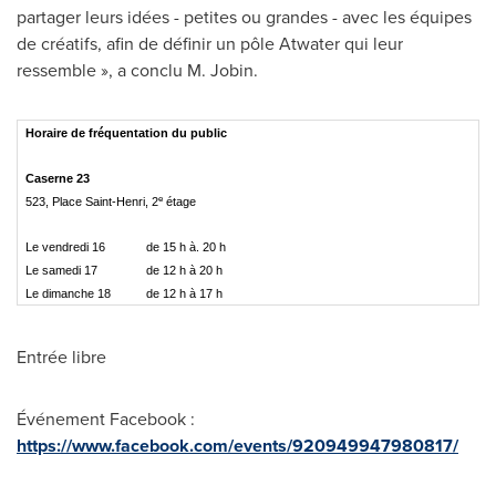
partager leurs idées - petites ou grandes - avec les équipes
de créatifs, afin de définir un pôle
Atwater
qui leur
ressemble », a conclu M. Jobin.
Horaire de fréquentation du public
Caserne 23
e
523, Place Saint-Henri, 2
étage
Le vendredi 16
de 15 h à. 20 h
Le samedi 17
de 12 h à 20 h
Le dimanche 18
de 12 h à 17 h
Entrée libre
Événement Facebook :
https://www.facebook.com/events/920949947980817/