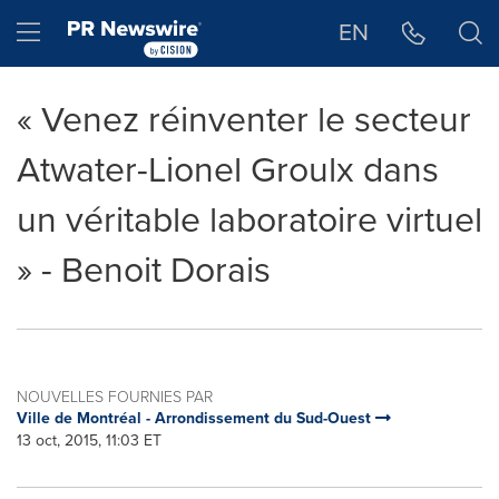
Déclaration d'accessibilité
Sauter la navigation
Hamburger menu
EN
« Venez réinventer le secteur
Atwater-Lionel Groulx dans
un véritable laboratoire virtuel
» - Benoit Dorais
NOUVELLES FOURNIES PAR
Ville de Montréal - Arrondissement du Sud-Ouest
13 oct, 2015, 11:03 ET