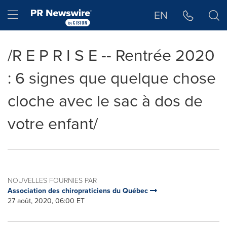
Déclaration d'accessibilité
Sauter la navigation
Hamburger menu
EN
/R E P R I S E -- Rentrée 2020
: 6 signes que quelque chose
cloche avec le sac à dos de
votre enfant/
NOUVELLES FOURNIES PAR
Association des chiropraticiens du Québec
27 août, 2020, 06:00 ET