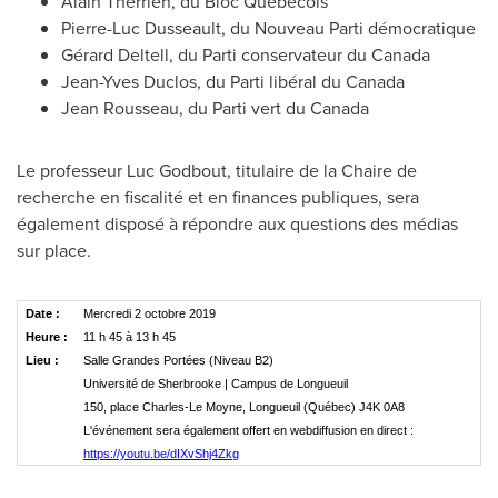
Alain Therrien
, du Bloc Québécois
Pierre-Luc Dusseault
, du Nouveau Parti démocratique
Gérard Deltell, du Parti conservateur du
Canada
Jean-Yves Duclos
, du Parti libéral du
Canada
Jean Rousseau
, du Parti vert du
Canada
Le professeur
Luc Godbout
, titulaire de la Chaire de
recherche en fiscalité et en finances publiques, sera
également disposé à répondre aux questions des médias
sur place.
Date :
Mercredi 2 octobre 2019
Heure :
11 h 45 à 13 h 45
Lieu :
Salle Grandes Portées (Niveau B2)
Université de Sherbrooke | Campus de Longueuil
150, place Charles-Le Moyne, Longueuil (Québec) J4K 0A8
L'événement sera également offert en webdiffusion en direct :
https://youtu.be/dIXvShj4Zkg