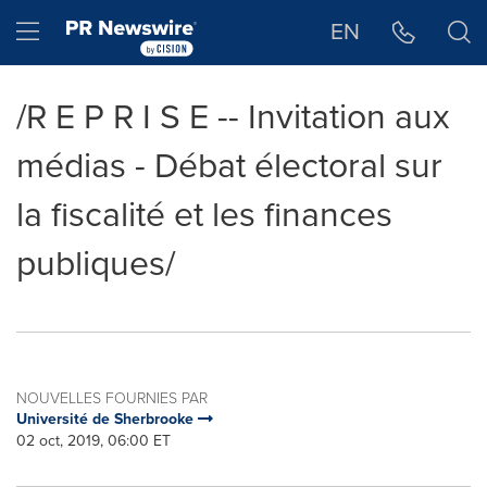
Déclaration d'accessibilité
Sauter la navigation
Hamburger menu
EN
/R E P R I S E -- Invitation aux
médias - Débat électoral sur
la fiscalité et les finances
publiques/
NOUVELLES FOURNIES PAR
Université de Sherbrooke
02 oct, 2019, 06:00 ET