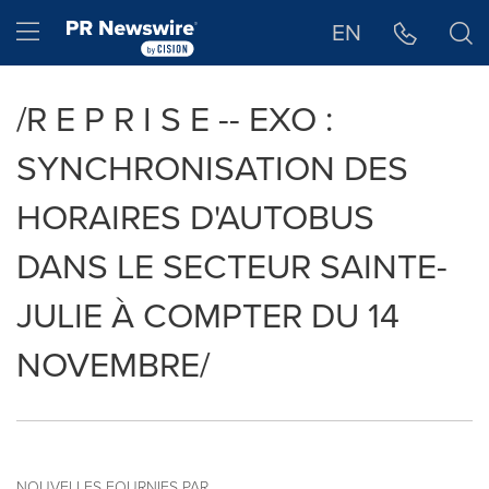
Déclaration d'accessibilité
Sauter la navigation
Hamburger menu
EN
/R E P R I S E -- EXO :
SYNCHRONISATION DES
HORAIRES D'AUTOBUS
DANS LE SECTEUR SAINTE-
JULIE À COMPTER DU 14
NOVEMBRE/
NOUVELLES FOURNIES PAR