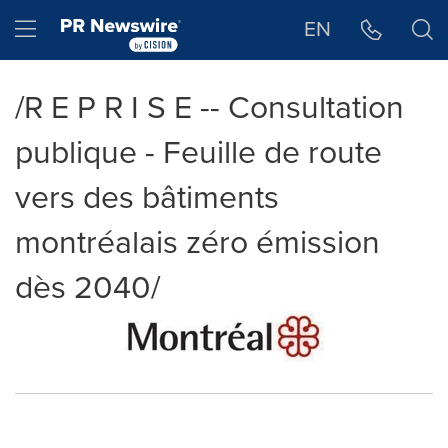
Déclaration d'accessibilité
Sauter la navigation
Hamburger menu
EN
/R E P R I S E -- Consultation
publique - Feuille de route
vers des bâtiments
montréalais zéro émission
dès 2040/