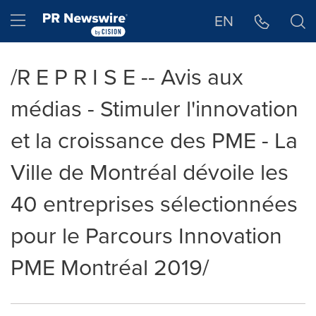
Déclaration d'accessibilité
Sauter la navigation
Hamburger menu
EN
/R E P R I S E -- Avis aux
médias - Stimuler l'innovation
et la croissance des PME - La
Ville de Montréal dévoile les
40 entreprises sélectionnées
pour le Parcours Innovation
PME Montréal 2019/