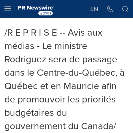
Déclaration d'accessibilité
Sauter la navigation
Hamburger menu
EN
/R E P R I S E -- Avis aux
médias - Le ministre
Rodriguez sera de passage
dans le Centre-du-Québec, à
Québec et en Mauricie afin
de promouvoir les priorités
budgétaires du
gouvernement du Canada/