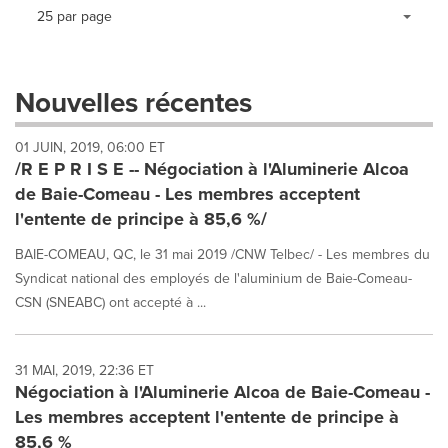
Making
Items per page:
25 par page
a
selection
with
these
Nouvelles récentes
dropdown
will
01 JUIN, 2019, 06:00 ET
cause
/R E P R I S E -- Négociation à l'Aluminerie Alcoa
content
on
de Baie-Comeau - Les membres acceptent
this
l'entente de principe à 85,6 %/
page
to
BAIE-COMEAU, QC, le 31 mai 2019 /CNW Telbec/ - Les membres du
change.
Syndicat national des employés de l'aluminium de Baie-Comeau-
News
CSN (SNEABC) ont accepté à ...
listings
will
update
as
31 MAI, 2019, 22:36 ET
each
Négociation à l'Aluminerie Alcoa de Baie-Comeau -
option
Les membres acceptent l'entente de principe à
is
85,6 %
selected.