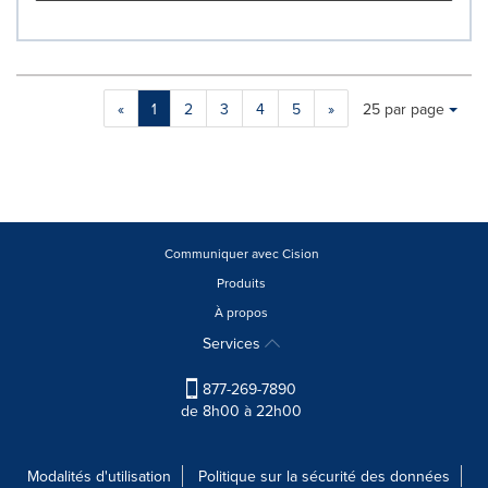
Making
Items per page:
«
1
2
3
4
5
»
25 par page
a
selection
with
these
dropdown
will
cause
Communiquer avec Cision
content
Produits
on
À propos
this
page
Services
to
change.
877-269-7890
News
de 8h00 à 22h00
listings
will
update
Modalités d'utilisation
Politique sur la sécurité des données