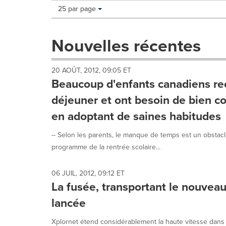
Making
Items per page:
25 par page
a
selection
with
Nouvelles récentes
these
dropdown
will
20 AOÛT, 2012, 09:05 ET
cause
Beaucoup d'enfants canadiens re
content
on
déjeuner et ont besoin de bien c
this
en adoptant de saines habitudes
page
to
-- Selon les parents, le manque de temps est un obstac
change.
News
programme de la rentrée scolaire...
listings
will
06 JUIL, 2012, 09:12 ET
update
La fusée, transportant le nouveau 
as
each
lancée
option
is
Xplornet étend considérablement la haute vitesse dans 