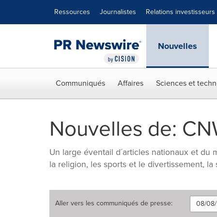
Déclaration d'accessibilité
Sauter la navigation
Ressources
Journalistes
Relations investisseurs
Nouvelles
Communiqués
Affaires
Sciences et techn
Nouvelles de: CN
Un large éventail d´articles nationaux et du m
la religion, les sports et le divertissement, la
Aller vers les
communiqués de presse
: