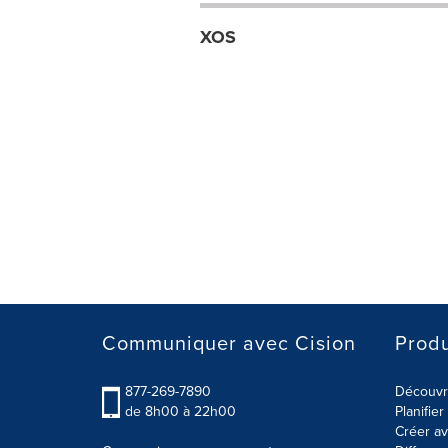
XOS
Communiquer avec Cision
Produ
877-269-7890
Découvre
de 8h00 à 22h00
Planifie
Créer av