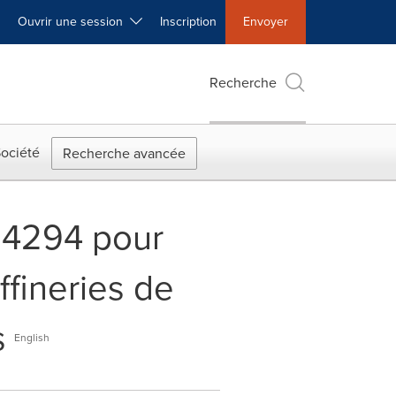
Ouvrir une session
Inscription
Envoyer
Recherche
ociété
Recherche avancée
D4294 pour
ffineries de
s
English