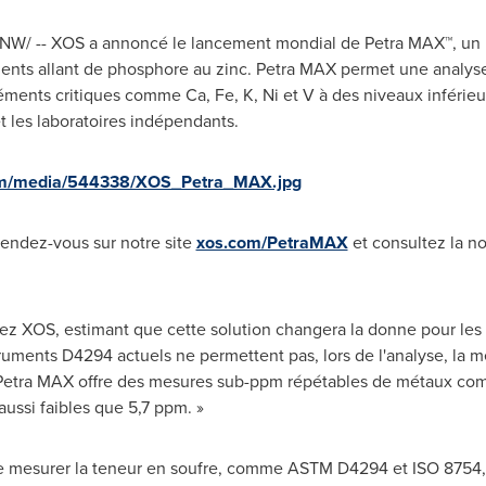
/CNW/ -- XOS a annoncé le lancement mondial de Petra MAX™, un
nts allant de phosphore au zinc. Petra MAX permet une analyse
ments critiques comme Ca, Fe, K, Ni et V à des niveaux inférieu
et les laboratoires indépendants.
om/media/544338/XOS_Petra_MAX.jpg
rendez-vous sur notre site
xos.com/PetraMAX
et consultez la no
ez XOS, estimant que cette solution changera la donne pour les ra
truments D4294 actuels ne permettent pas, lors de l'analyse, la 
. Petra MAX offre des mesures sub-ppm répétables de métaux comm
ussi faibles que 5,7 ppm. »
e mesurer la
teneur
en soufre, comme ASTM D4294 et ISO 8754, 