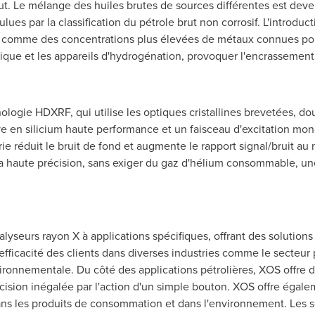
rut. Le mélange des huiles brutes de sources différentes est deve
ulues par la classification du pétrole brut non corrosif. L'introdu
comme des concentrations plus élevées de métaux connues pou
ytique et les appareils d'hydrogénation, provoquer l'encrasseme
.
ologie HDXRF, qui utilise les optiques cristallines brevetées, 
e en silicium haute performance et un faisceau d'excitation mo
ie réduit le bruit de fond et augmente le rapport signal/bruit au 
 la haute précision, sans exiger du gaz d'hélium consommable, u
lyseurs rayon X à applications spécifiques, offrant des solution
'efficacité des clients dans diverses industries comme le secteur p
ronnementale. Du côté des applications pétrolières, XOS offre d
cision inégalée par l'action d'un simple bouton. XOS offre égal
ans les produits de consommation et dans l'environnement. Les