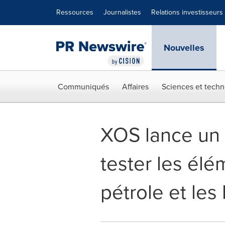
Déclaration d'accessibilité
Sauter la navigation
Ressources
Journalistes
Relations investisseurs
Nouvelles
Communiqués
Affaires
Sciences et techn
XOS lance un
tester les élé
pétrole et les