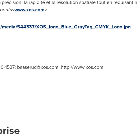
écision, la rapidité et la résolution spatiale tout en réduisant la
counts
<
www.xos.com
>
om/media/544337/XOS_logo_Blue_GrayTag_CMYK_Logo.jpg
80-1527;
baaserud@xos.com
, http://www.xos.com
prise