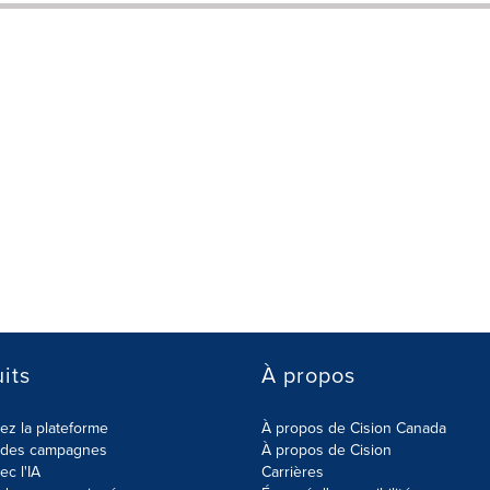
its
À propos
z la plateforme
À propos de Cision Canada
r des campagnes
À propos de Cision
ec l'IA
Carrières