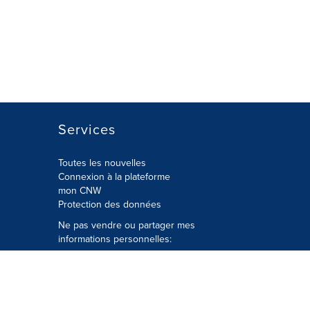
Services
Toutes les nouvelles
Connexion à la plateforme
mon CNW
Protection des données
Ne pas vendre ou partager mes
informations personnelles:
Soumettre à
Privacy@cision.com
Appelez gratuitement notre
département de la protection de la vie
privée: 877-297-8921