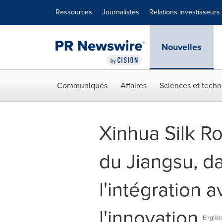
Déclaration d'accessibilité
Sauter la navigation
Ressources
Journalistes
Relations investisseurs
Nouvelles
Communiqués
Affaires
Sciences et techn
Xinhua Silk Ro
du Jiangsu, da
l'intégration 
l'innovation
Englis