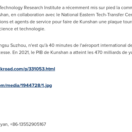
 Technology Research Institute a récemment mis sur pied la comm
an, en collaboration avec le National Eastern Tech-Transfer Ce
tions et agents de service pour faire de Kunshan une plaque tour
science et technologie.
ngsu Suzhou, n'est qu'à 40 minutes de l'aéroport international d
itesse. En 2021, le PIB de Kunshan a atteint les 470 milliards de y
ilkroad.com/p/331053.html
om/media/1944728/1.jpg
an, +86-13552905167