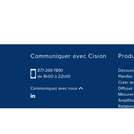
Communiquer avec Cision
Produ
877-269-7890
Découvre
de 8h00 à 22h00
Planifie
Créer av
Communiquez avec nous
Diffuse
Mesurer 
Amplifie
Relation