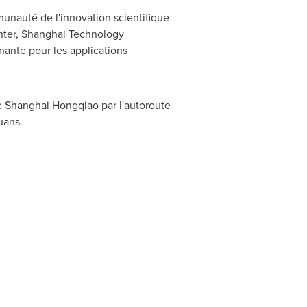
unauté de l'innovation scientifique
nter, Shanghai Technology
nante pour les applications
e Shanghai Hongqiao par l'autoroute
uans.