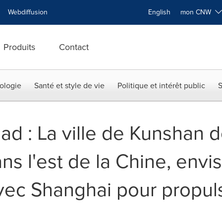
Webdiffusion
English
mon CNW
Produits
Contact
ologie
Santé et style de vie
Politique et intérêt public
S
ad : La ville de Kunshan d
ns l'est de la Chine, envi
avec Shanghai pour propul
h