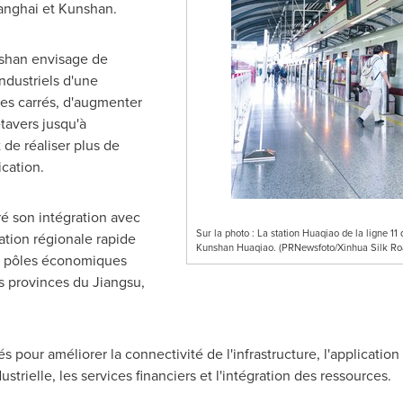
anghai
et Kunshan.
nshan envisage de
ndustriels d'une
es carrés, d'augmenter
tavers jusqu'à
t
de réaliser plus de
ication.
ré son intégration avec
Sur la photo : La station Huaqiao de la ligne 
ation régionale rapide
Kunshan Huaqiao. (PRNewsfoto/Xinhua Silk Ro
es pôles économiques
s provinces du
Jiangsu
,
s pour améliorer la connectivité de l'infrastructure, l'application
strielle, les services financiers et l'intégration des ressources.