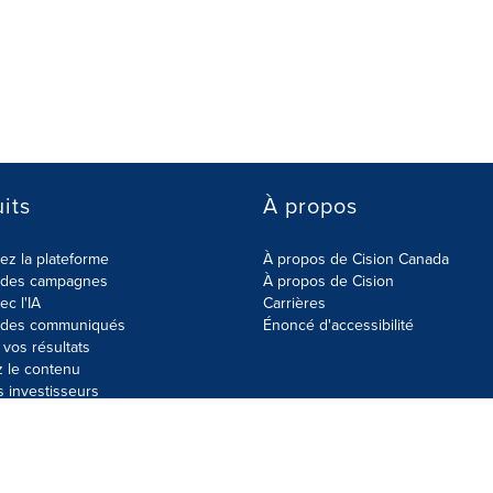
its
À propos
z la plateforme
À propos de Cision Canada
r des campagnes
À propos de Cision
ec l'IA
Carrières
r des communiqués
Énoncé d'accessibilité
vos résultats
z le contenu
s investisseurs