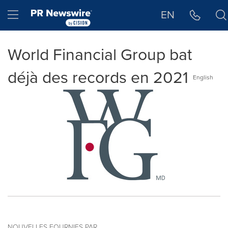
Déclaration d'accessibilité
Sauter la navigation
Hamburger menu
EN
World Financial Group bat
déjà des records en 2021
English
NOUVELLES FOURNIES PAR