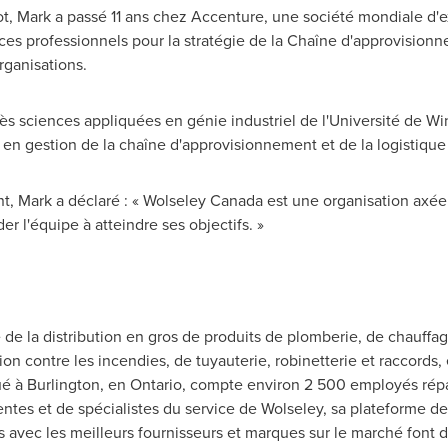
Mark a passé 11 ans chez Accenture, une société mondiale d'ex
ices professionnels pour la stratégie de la Chaîne d'approvisionne
rganisations.
 ès sciences appliquées en génie industriel de l'Université de Wind
 en gestion de la chaîne d'approvisionnement et de la logistique 
, Mark a déclaré : « Wolseley Canada est une organisation axée su
der l'équipe à atteindre ses objectifs. »
de la distribution en gros de produits de plomberie, de chauffage,
on contre les incendies, de tuyauterie, robinetterie et raccords, e
ué à
Burlington
, en
Ontario
, compte environ 2 500 employés répar
entes et de spécialistes du service de
Wolseley
, sa plateforme d
ns avec les meilleurs fournisseurs et marques sur le marché font 