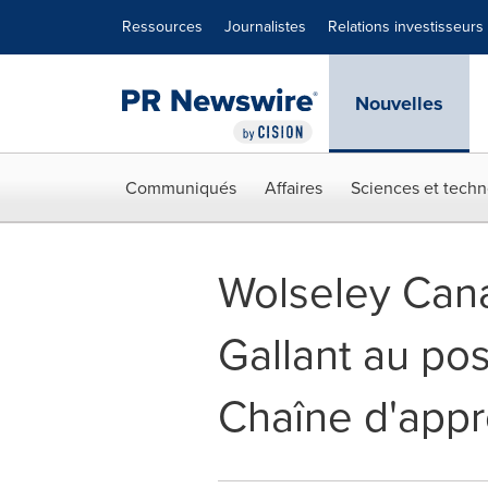
Déclaration d'accessibilité
Sauter la navigation
Ressources
Journalistes
Relations investisseurs
Nouvelles
Communiqués
Affaires
Sciences et techn
Wolseley Ca
Gallant au pos
Chaîne d'app