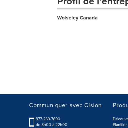
Profil de l'entre
Wolseley Canada
Communiquer avec Cision
Produ
877-269-7890
Découvre
de 8h00 à 22h00
Planifie