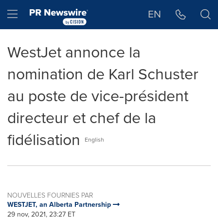
Déclaration d'accessibilité
Sauter la navigation
Hamburger menu
EN
WestJet annonce la
nomination de Karl Schuster
au poste de vice-président
directeur et chef de la
fidélisation
English
NOUVELLES FOURNIES PAR
WESTJET, an Alberta Partnership
29 nov, 2021, 23:27 ET