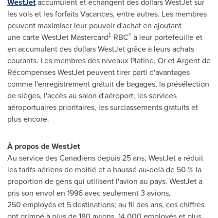
WestJet
accumulent et échangent des dollars WestJet sur
les vols et les forfaits Vacances, entre autres. Les membres
peuvent maximiser leur pouvoir d'achat en ajoutant
‡
®
une carte WestJet Mastercard
RBC
à leur portefeuille et
en accumulant des dollars WestJet grâce à leurs achats
courants. Les membres des niveaux Platine, Or et Argent de
Récompenses WestJet peuvent tirer parti d'avantages
comme l'enregistrement gratuit de bagages, la présélection
de sièges, l'accès au salon d'aéroport, les services
aéroportuaires prioritaires, les surclassements gratuits et
plus encore.
À propos de WestJet
Au service des Canadiens depuis 25 ans, WestJet a réduit
les tarifs aériens de moitié et a haussé au-delà de 50 % la
proportion de gens qui utilisent l'avion au pays. WestJet a
pris son envol en 1996 avec seulement 3 avions,
250 employés et 5 destinations; au fil des ans, ces chiffres
ont grimpé à plus de 180 avions, 14 000 employés et plus