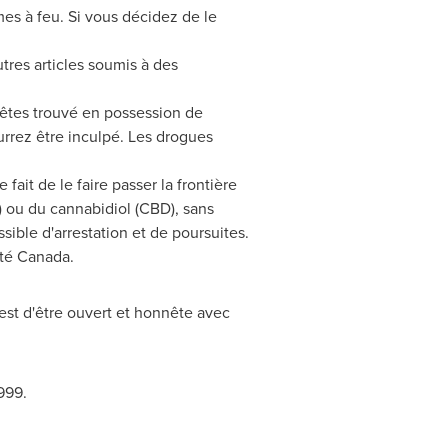
es à feu. Si vous décidez de le
utres articles soumis à des
 êtes trouvé en possession de
urrez être inculpé. Les drogues
le fait de le faire passer la frontière
 ou du cannabidiol (CBD), sans
ssible d'arrestation et de poursuites.
nté
Canada
.
est d'être ouvert et honnête avec
999.