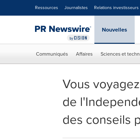
Déclaration d'accessibilité
Sauter la navigation
Ressources
Journalistes
Relations investisseurs
Nouvelles
Communiqués
Affaires
Sciences et techn
Vous voyagez 
de l'Independ
des conseils p