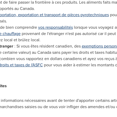
 de faire passer la frontière à ces produits. Les aliments faits m
apportés au
Canada
.
portation, exportation et transport de pièces pyrotechniques
pour
sés.
 de bien comprendre
vos responsabilités
lorsque vous voyagez 
e chauffage
provenant de l'étranger n'est pas autorisé car il peu
 local et brûlez local.
tranger
: Si vous êtes résident canadien, des
exemptions person
 certaine valeur) au
Canada
sans payer les droits et taxes habitue
combien vous rapportez en dollars canadiens et ayez vos reçus à
droits et taxes de l'ASFC
pour vous aider à estimer les montants 
ites
informations nécessaires avant de tenter d'apporter certains art
marchandises saisies ou de vous voir infliger des amendes et/ou d