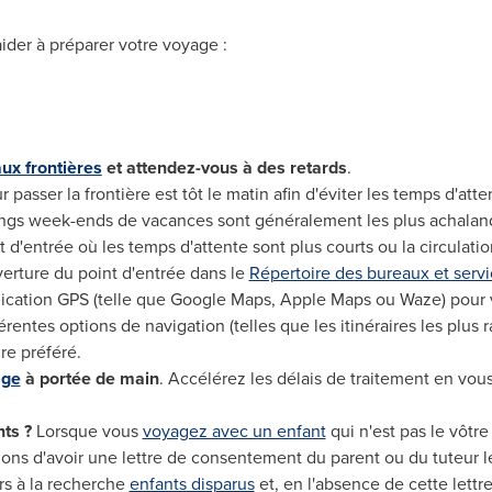
ider à préparer votre voyage :
ux frontières
et attendez-vous à des retards
.
asser la frontière est tôt le matin afin d'éviter les temps d'atte
longs week-ends de vacances sont généralement les plus achalan
 d'entrée où les temps d'attente sont plus courts ou la circulati
verture du point d'entrée dans le
Répertoire des bureaux et servi
plication GPS (telle que Google Maps, Apple Maps ou Waze) pour v
férentes options de navigation (telles que les itinéraires les plus r
re préféré.
age
à portée de main
. Accélérez les délais de traitement en vou
ts ?
Lorsque vous
voyagez avec un enfant
qui n'est pas le vôtr
ns d'avoir une lettre de consentement du parent ou du tuteur lé
rs à la recherche
enfants disparus
et, en l'absence de cette lettr