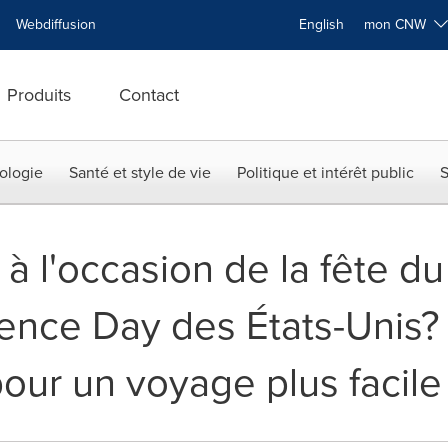
Webdiffusion
English
mon CNW
Produits
Contact
ologie
Santé et style de vie
Politique et intérêt public
S
à l'occasion de la fête d
ence Day des États-Unis?
our un voyage plus facile