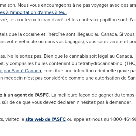
la maison. Nous vous encourageons à ne pas voyager avec des arm
ves à l'importation d'armes à feu.
vré, les couteaux à cran d'arrêt et les couteaux papillon sont d'a
 tels que la cocaïne et l'héroïne sont illégaux au
Canada
. Si vous
dans votre véhicule ou dans vos bagages), vous serez arrêté et po
as. Ne le sortez pas. Bien que le cannabis soit légal au
Canada
, 
t, y compris les huiles contenant du tétrahydrocannabinol (THC)
ée par Santé
Canada
, constitue une infraction criminelle grave pa
un médecin n'est pas considérée comme une autorisation de Sa
 à un agent de l'ASFC
. La meilleure façon de gagner du temps 
as sûr de ce que vous devez déclarer, n'hésitez pas à demander.
, visitez le
site web de l'ASFC
ou appelez-nous au 1-800-461-9