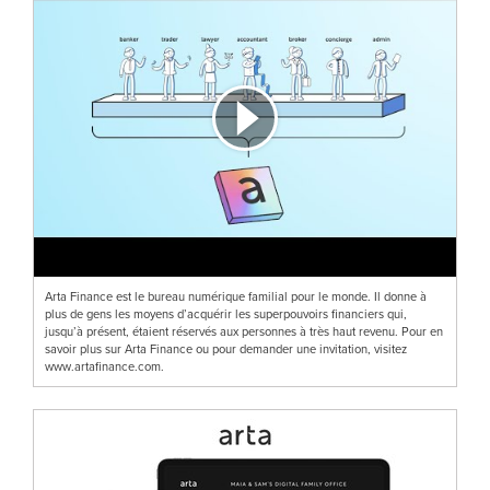
Arta Finance est le bureau numérique familial pour le monde. Il donne à
plus de gens les moyens d’acquérir les superpouvoirs financiers qui,
jusqu’à présent, étaient réservés aux personnes à très haut revenu. Pour en
savoir plus sur Arta Finance ou pour demander une invitation, visitez
www.artafinance.com.